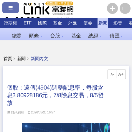
證期權
ETF
國際
基金
外匯
債券
新聞
影音
總覽
頭條
台股
基金
總經
債匯
▼
▼
▼
▼
首頁
新聞
新聞內文
A+
A-
個股：遠傳(4904)調整配息率，每股含
息3.80928186元，7/8除息交易，8/5發
放
財訊新聞
2026/05/20 16:57