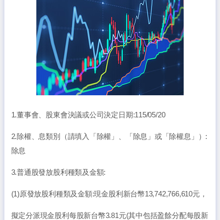
1.董事會、股東會決議或公司決定日期:115/05/20
2.除權、息類別（請填入「除權」、「除息」或「除權息」）:
除息
3.普通股發放股利種類及金額:
(1)原發放股利種類及金額:現金股利新台幣13,742,766,610元，
擬定分派現金股利每股新台幣3.81元(其中包括盈餘分配每股新