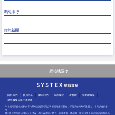
點閱排行
你的新聞
網站地圖
關於我們
會員中心
聯絡我們
服務條款
著作權
隱私權政策
財經數據資訊免責聲明
© 本網站所提供編輯內容均屬精誠資訊(股)公司智慧財產權所有，不得以任何形式重製之﹔本資訊僅供參
考，
並不提供任何明示或默示之擔保，亦不保證其正確性、延遲中斷、或錯漏，詳情請見【
精誠資訊富聯網-免