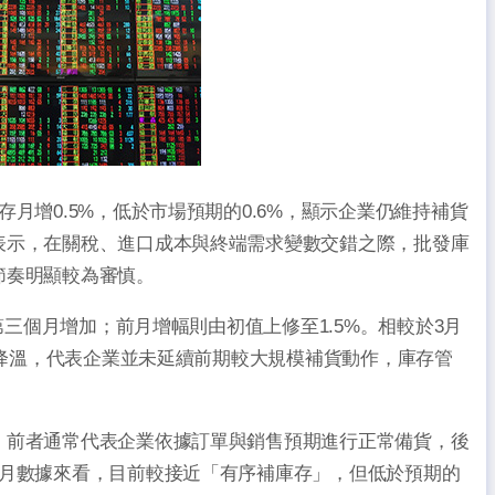
月增0.5%，低於市場預期的0.6%，顯示企業仍維持補貨
表示，在關稅、進口成本與終端需求變數交錯之際，批發庫
節奏明顯較為審慎。
第三個月增加；前月增幅則由初值上修至1.5%。相較於3月
明顯降溫，代表企業並未延續前期較大規模補貨動作，庫存管
，前者通常代表企業依據訂單與銷售預期進行正常備貨，後
4月數據來看，目前較接近「有序補庫存」，但低於預期的