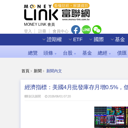
MONEY LINK 會員
登入
註冊
會員中心
證期權
ETF
國際
基金
總覽
頭條
台股
基金
總經
債匯
▼
▼
▼
首頁
新聞
新聞內文
經濟指標：美國4月批發庫存月增0.5%
財訊新聞
2026/06/01 07:20