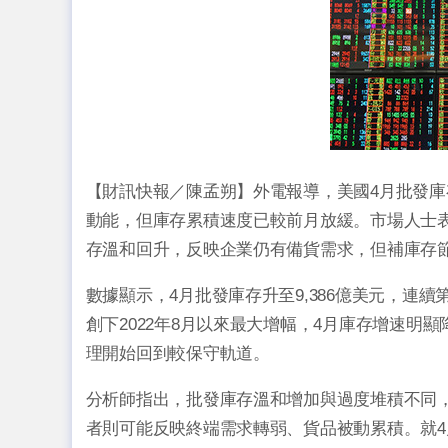
【財訊快報／陳孟朔】外電報導，美國4月批發庫存
動能，但庫存累積速度已較前月放緩。市場人士
存溫和回升，反映企業仍有備貨需求，但補庫存
數據顯示，4月批發庫存升至9,386億美元，連續
創下2022年8月以來最大增幅，4月庫存增速
理開始回到較保守軌道。
分析師指出，批發庫存溫和增加與過度堆積不同
者則可能反映終端需求轉弱、貨品被動累積。就