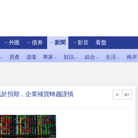
外匯
債券
新聞
影音
看盤
房產
道瓊
專家
財訊
綜合
生活
兩岸
▼
▼
▼
▼
▼
，低於預期，企業補貨轉趨謹慎
A+
A-