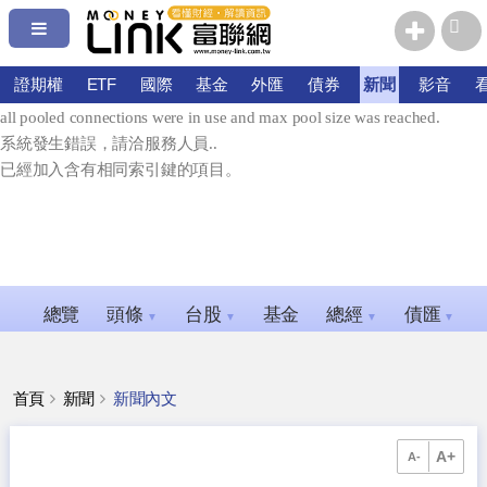
系統發生錯誤，請洽服務人員.
error connecting: Timeout expired. The timeout period elapsed prior to
證期權
ETF
國際
基金
外匯
債券
新聞
影音
obtaining a connection from the pool. This may have occurred because
all pooled connections were in use and max pool size was reached.
系統發生錯誤，請洽服務人員..
已經加入含有相同索引鍵的項目。
總覽
頭條
台股
基金
總經
債匯
▼
▼
▼
▼
首頁
新聞
新聞內文
A+
A-