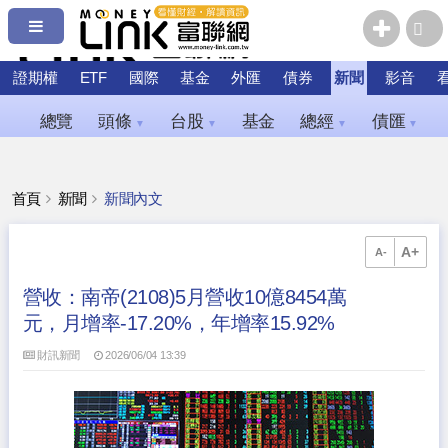
證期權
ETF
國際
基金
外匯
債券
新聞
影音
總覽
頭條
台股
基金
總經
債匯
▼
▼
▼
▼
首頁
新聞
新聞內文
A+
A-
營收：南帝(2108)5月營收10億8454萬
元，月增率-17.20%，年增率15.92%
財訊新聞
2026/06/04 13:39