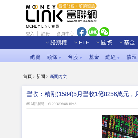
MONEY LINK 會員
登入
註冊
會員中心
證期權
ETF
國際
基金
總覽
頭條
台股
基金
總經
債匯
▼
▼
▼
首頁
新聞
新聞內文
營收：精剛(1584)5月營收1億8256萬元，月
財訊新聞
2026/06/08 15:43