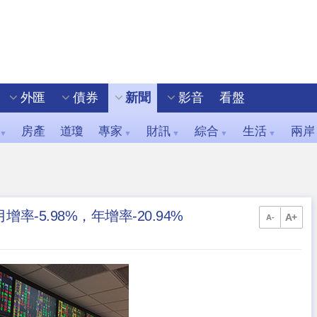
外匯
債券
新聞
影音
看盤
房產
道瓊
專家
財訊
綜合
生活
兩岸
▼
▼
▼
▼
▼
增率-5.98%，年增率-20.94%
A+
A-