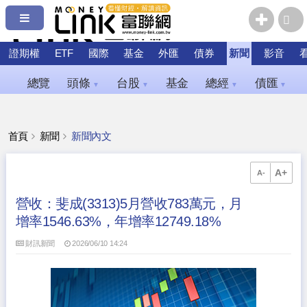
證期權
ETF
國際
基金
外匯
債券
新聞
影音
總覽
頭條
台股
基金
總經
債匯
▼
▼
▼
▼
首頁
新聞
新聞內文
A+
A-
營收：斐成(3313)5月營收783萬元，月
增率1546.63%，年增率12749.18%
財訊新聞
2026/06/10 14:24