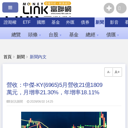
證期權
ETF
國際
基金
外匯
債券
新聞
影音
總覽
頭條
台股
基金
總經
債匯
▼
▼
▼
▼
首頁
新聞
新聞內文
A+
A-
營收：中傑-KY(6965)5月營收21億1809
萬元，月增率21.30%，年增率18.11%
財訊新聞
2026/06/10 14:25