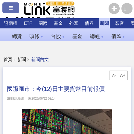
證期權
ETF
國際
基金
外匯
債券
新聞
影音
總覽
頭條
台股
基金
總經
債匯
▼
▼
▼
▼
首頁
新聞
新聞內文
A+
A-
國際匯市：今(12)日主要貨幣目前報價
財訊新聞
2026/06/12 09:14