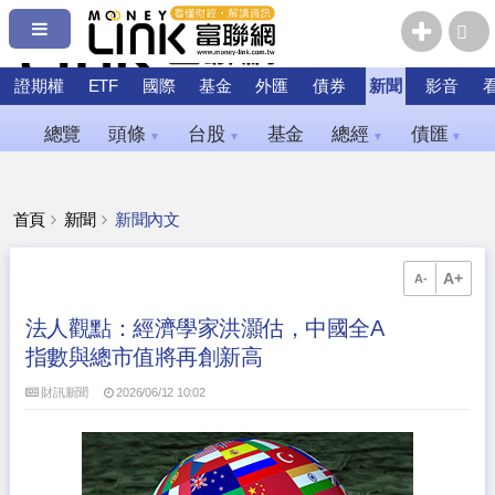
證期權
ETF
國際
基金
外匯
債券
新聞
影音
總覽
頭條
台股
基金
總經
債匯
▼
▼
▼
▼
首頁
新聞
新聞內文
A+
A-
法人觀點：經濟學家洪灝估，中國全A
指數與總市值將再創新高
財訊新聞
2026/06/12 10:02