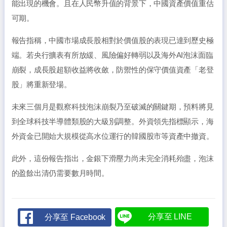
能出現的機會。且在人民幣升值的背景下，中國資產價值重估
可期。
報告指稱，中國市場成長股相對於價值股的表現已達到歷史極
端。若央行擴表有所放緩、風險偏好轉弱以及海外AI泡沫面臨
崩裂，成長股超額收益將收斂，防禦性的保守價值資產「老登
股」將重新登場。
未來三個月是觀察科技泡沫崩裂乃至破滅的關鍵期，預料將見
到全球科技半導體類股的大級別調整。外資領先指標顯示，海
外資金已開始大規模從高水位運行的韓國股市等資產中撤資。
此外，這份報告指出，金銀下滑壓力尚未完全消耗殆盡，泡沫
的盈餘出清仍需要數月時間。
分享至 LINE
分享至 Facebook