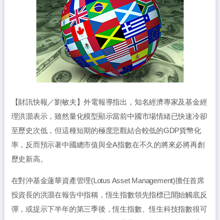
【財訊快報／劉敏夫】外電報導指出，知名經濟專家及基金經
理洪灝表示，雖然量化模型顯示當前中國市場情緒已快速冷卻
至歷史次低，但這種短期的極度悲觀結合較低的GDP貨幣化
率，反而預示著中國總市值與全A指數在不久的將來必將再創
歷史新高。
在對沖基金蓮華資產管理(Lotus Asset Management)擔任首席
投資長的洪灝在報告中指稱，恆生指數領先指標已開始觸底反
彈，或提示下半年的第三季後，恆生指數、恆生科技指數很可