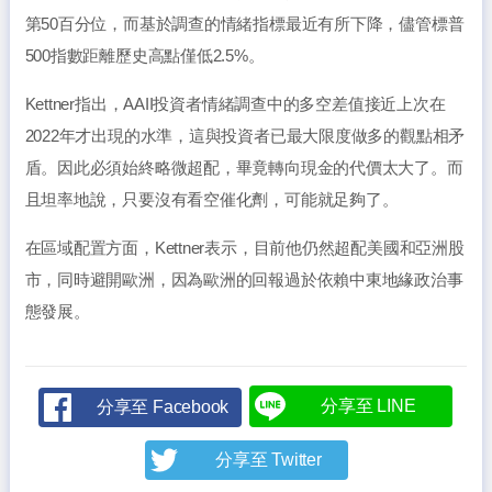
第50百分位，而基於調查的情緒指標最近有所下降，儘管標普
500指數距離歷史高點僅低2.5%。
Kettner指出，AAII投資者情緒調查中的多空差值接近上次在
2022年才出現的水準，這與投資者已最大限度做多的觀點相矛
盾。因此必須始終略微超配，畢竟轉向現金的代價太大了。而
且坦率地說，只要沒有看空催化劑，可能就足夠了。
在區域配置方面，Kettner表示，目前他仍然超配美國和亞洲股
市，同時避開歐洲，因為歐洲的回報過於依賴中東地緣政治事
態發展。
分享至 LINE
分享至 Facebook
分享至 Twitter