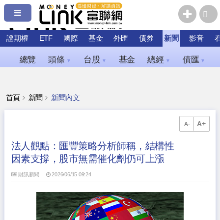
證期權
ETF
國際
基金
外匯
債券
新聞
影音
總覽
頭條
台股
基金
總經
債匯
▼
▼
▼
▼
首頁
新聞
新聞內文
A+
A-
法人觀點：匯豐策略分析師稱，結構性
因素支撐，股市無需催化劑仍可上漲
財訊新聞
2026/06/15 09:24