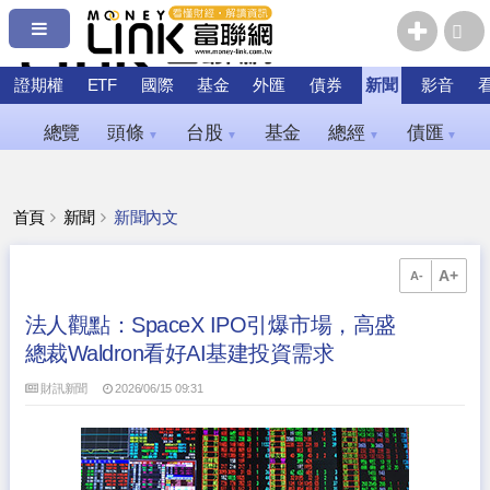
證期權
ETF
國際
基金
外匯
債券
新聞
影音
總覽
頭條
台股
基金
總經
債匯
▼
▼
▼
▼
首頁
新聞
新聞內文
A+
A-
法人觀點：SpaceX IPO引爆市場，高盛
總裁Waldron看好AI基建投資需求
財訊新聞
2026/06/15 09:31