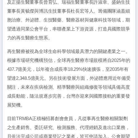
及正揚生醫董事長曾育弘、瑞福生醫董事長許淑幸、盛鈉生技
董事長黃毓傑與博訊生技董事長杜長宏等人。籌備團隊涵蓋細
胞治療、外泌體、生技醫藥、醫療器材與健康科技等領域，期
望透過同業公會平台，串聯產業上下游資源，打造具國際競爭
力的再生醫療生態系。
再生醫療被視為全球生命科學領域最具潛力的關鍵產業之一。
根據市場研究機構預估，全球再生醫療市場規模將自2025年的
437.7億美元，以年複合成長率18.29%快速擴張，至2035年有
望達2,348.5億美元。另在技術發展方面，外泌體應用近年備受
關注，未來在疾病檢測、精準醫療與組織修復等領域具備高度
成長動能，隨法規逐步完善，台灣亦迎來與國際接軌的重要發
展契機。
目前TRMBA正積極招募創會會員，凡從事再生醫療相關製劑
之生產銷售、委託研究、檢測服務、代理經銷及進出口業務，
且依法完成公司或商業登記之業者，皆可申請加入。公會期望