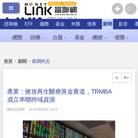
證期權
ETF
國際
基金
外匯
債券
新聞
影音
總覽
頭條
台股
基金
總經
債匯
▼
▼
▼
▼
首頁
新聞
新聞內文
A+
A-
產業：搶攻再生醫療黃金賽道，TRMBA
成立串聯跨域資源
財訊新聞
2026/06/15 10:19