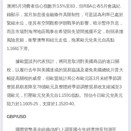
澳洲5月消費者信心指數升3.5%至83，但RBA公布5月會議紀
錄顯示，當月加息後金融條件具限制性，可是認為利率已處於
緊縮水位，使其有空間觀察伊朗戰爭的影響，暗示暫停升息，
而且市場對海灣地區戰事在希望與失望間搖擺不定，削弱承擔
風險意願，衝擊澳幣和紐元走低，拖累歐元兌美元自高點
1.1661下滑。
據歐盟談判代表預計，將同意取消對美國商品的進口關
稅，以履行去年與美國達成的貿易協議及避免美國總統川普大
幅提高關稅的威脅，但歐盟統計局公布歐元區3月未經季節調
整貿易順差降至78億歐元及整體經季節調整貿易收支縮減至3
億歐元，打壓歐元兌美元自1.1591低點。預估今日歐元兌美元
阻力於1.1605-25，支撐於1.1520-40。
GBP/USD
國際貨幣基金組織(IMF)上調英國今年經濟增長預測至