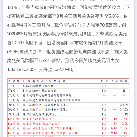
1.0%，但警告稱政府深陷政治動盪，可能衝擊消費與投資，並
據英國週二數據顯示截至3月的三個月的失業率升至5.0%，並
在截至4月的三個月內，職位空缺較前月大減至70.5萬個，創
2020年5月新型冠狀病毒疫情以來最大降幅，打擊英鎊兌美元
自1.3437高點下挫。隨著英國利率市場仍預期7月英國央行
(BOE)會議將加息，但英國政治動盪短期內難以平息，擴大英
鎊兌美元跌幅至1.3375低點。預估今日英鎊兌美元阻力於
1.3385-1.3405，支撐於1.3220-40。