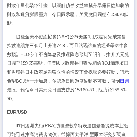
財政年量化緊縮計畫，以緩解債券收益率飆升暴露日益加劇的
財政和通貨膨脹壓力，令日圓承壓，美元兌日圓穩守158.70低
點。
隨後全美不動產協會(NAR)公布美國4月成屋待完成銷售
指數連續第三個月上升達74.8，而且路透訪查的經濟學家中多
數預計FED今年不會降息及推遲降息預期至明年，推升美元兌
日圓至159.25高點，但美國財政部長貝森特相信BOJ總裁植田
和男獲得日本政府足夠獨立性的情況下會採取必要行動，暗示
希望BOJ進一步加息，並認為日圓過度波動不可取，限制
日圓
走貶。預估今日美元兌日圓支撐於158.60-80，阻力於159.50-
70。
EUR/USD
昨日澳洲央行(RBA)助理總裁亨特表達擔憂能源成本上漲
可能迅速推高消費者物價，並據西太平洋-墨爾本研究所調查