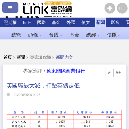
證期權
ETF
國際
基金
外匯
債券
新聞
影音
總覽
頭條
台股
基金
總經
債匯
▼
▼
▼
▼
首頁
新聞
專家讓你懂
新聞內文
專家匯評 /
遠東國際商業銀行
A+
A-
英國職缺大減，打擊英鎊走低
2026/05/20 09:28