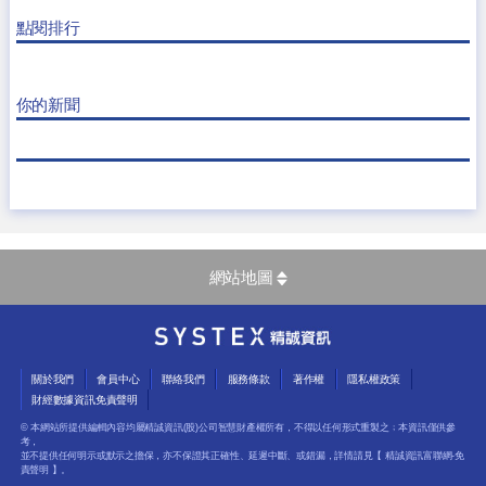
點閱排行
你的新聞
網站地圖
關於我們
會員中心
聯絡我們
服務條款
著作權
隱私權政策
財經數據資訊免責聲明
© 本網站所提供編輯內容均屬精誠資訊(股)公司智慧財產權所有，不得以任何形式重製之﹔本資訊僅供參
考，
並不提供任何明示或默示之擔保，亦不保證其正確性、延遲中斷、或錯漏，詳情請見【
精誠資訊富聯網-免
責聲明
】。