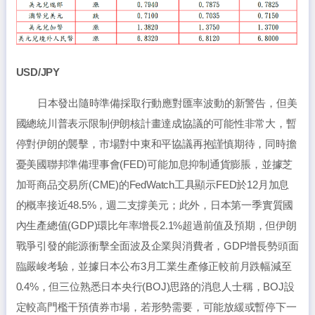
USD/JPY
日本發出隨時準備採取行動應對匯率波動的新警告，但美
國總統川普表示限制伊朗核計畫達成協議的可能性非常大，暫
停對伊朗的襲擊，市場對中東和平協議再抱謹慎期待，同時擔
憂美國聯邦準備理事會(FED)可能加息抑制通貨膨脹，並據芝
加哥商品交易所(CME)的FedWatch工具顯示FED於12月加息
的概率接近48.5%，週二支撐美元；此外，日本第一季實質國
內生產總值(GDP)環比年率增長2.1%超過前值及預期，但伊朗
戰爭引發的能源衝擊全面波及企業與消費者，GDP增長勢頭面
臨嚴峻考驗，並據日本公布3月工業生產修正較前月跌幅減至
0.4%，但三位熟悉日本央行(BOJ)思路的消息人士稱，BOJ設
定較高門檻干預債券市場，若形勢需要，可能放緩或暫停下一