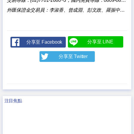
交易專線：(02)7701-1680~3，國內免費專線：0809-085818。
外匯保證金交易員：李淑香、曾成淵、彭文政、羅振中、陳壯華、陳泓宇。
分享至 LINE
分享至 Facebook
分享至 Twitter
注目焦點