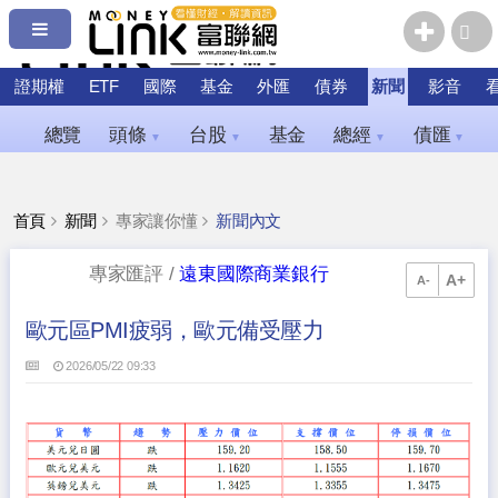
證期權
ETF
國際
基金
外匯
債券
新聞
影音
總覽
頭條
台股
基金
總經
債匯
▼
▼
▼
▼
首頁
新聞
專家讓你懂
新聞內文
專家匯評 /
遠東國際商業銀行
A+
A-
歐元區PMI疲弱，歐元備受壓力
2026/05/22 09:33