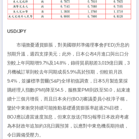
USD/JPY
市場擔憂通貨膨脹，對美國聯邦準備理事會(FED)升息的
預期升溫，週四支撐美元；此外，日本公布4月進口與出口分
別較上年同期增9.7%及14.8%，錄得貿易順差3,019億日圓，3
月機械訂單則較去年同期成長5.9%高於預期，但較前月跌
9.4%，並據標準普爾(S&P)全球初值調查，日本5月製造業採
購經理人指數(PMI)降至54.5，服務業PMI則跌至50.0，結束連
續十三個月增長，而且日本央行(BOJ)審議委員小枝淳子稱，
鑒於中東衝突持續可能推動基礎通貨膨脹率超過2%目標，
BOJ應以適當速度加息，但東京放送(TBS)報導日本政府考慮
為本財政年追加約3兆日圓預算，以應對中東危機長期持續，
令日圓備受壓力。