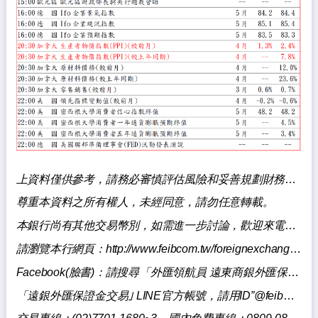
上資料僅供參考，請務必審慎評估風險和妥善規劃財務，本銀行不負擔盈虧之法律責任。
尊重本資料之所有權人，未經同意，請勿任意轉載。
本銀行尚有其他交易幣別，如需進一步討論，歡迎來電洽詢。
請瀏覽本行網頁：
http://www.feibcom.tw/foreignexchange/index.aspxq
Facebook(
臉書)：請
搜尋「
外匯領航員 遠東商銀外匯保證金交易」
「遠銀外匯保證金交易｣ LINE官方帳號，請用ID”@feibmargintrading”搜尋加入。