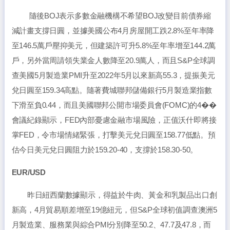
隨後BOJ表示多數金融機構不希望BOJ改變目前債券縮
減計畫支撐日圓，並據美國公布4月房屋開工跌2.8%至年率降
至146.5萬戶壓抑美元，但建築許可升5.8%至年率增至144.2萬
戶，另外當周請領失業金人數降至20.9萬人，而且S&P全球調
查美國5月製造業PMI升至2022年5月以來新高55.3，提振美元
兌日圓至159.34高點。隨著費城聯邦儲備銀行5月製造業指數
下滑至負0.44，而且美國聯邦公開市場委員會(FOMC)的4��
會議紀錄顯示，FED內部憂慮金融市場風險，正值沃什即將接
掌FED，令市場情緒緊張，打擊美元兌日圓至158.77低點。預
估今日美元兌日圓阻力於159.20-40，支撐於158.30-50。
EUR/USD
昨日紐西蘭數據顯示，得益於牛肉、黃金和乳製品出口創
新高，4月貿易順差增至19億紐元，但S&P全球初值調查澳洲5
月製造業、服務業與綜合PMI分別降至50.2、47.7及47.8，而