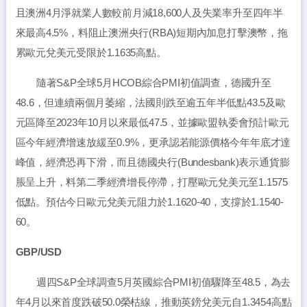
且澳洲4月淨就業人數較前月減18,600人及失業率升至四年半
來最高4.5%，料阻止澳洲央行(RBA)短期內加息打擊澳幣，拖
累歐元兌美元受限於1.1635高點。
隨著S&P全球5月HCOB綜合PMI初值調查，德國升至
48.6，但連續兩個月萎縮，法國則跌至逾五年半低點43.5及歐
元區降至2023年10月以來最低47.5，並據歐盟執委會預計歐元
區今年經濟增速放緩至0.9%，更承認若能源價格今年年底才達
峰值，經濟恐再下滑，而且德國央行(Bundesbank)表示通貨膨
脹呈上升，料第二季經濟增長停滯，打壓歐元兌美元至1.1575
低點。預估今日歐元兌美元阻力於1.1620-40，支撐於1.1540-
60。
GBP/USD
週四S&P全球調查5月英國綜合PMI初值驟降至48.5，為去
年4月以來首度跌破50.0榮枯線，推動英鎊兌美元自1.3454高點