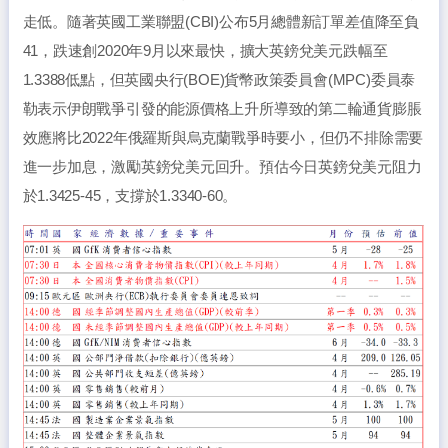
走低。隨著英國工業聯盟(CBI)公布5月總體新訂單差值降至負
41，跌速創2020年9月以來最快，擴大英鎊兌美元跌幅至
1.3388低點，但英國央行(BOE)貨幣政策委員會(MPC)委員泰
勒表示伊朗戰爭引發的能源價格上升所導致的第二輪通貨膨脹
效應將比2022年俄羅斯與烏克蘭戰爭時要小，但仍不排除需要
進一步加息，激勵英鎊兌美元回升。預估今日英鎊兌美元阻力
於1.3425-45，支撐於1.3340-60。