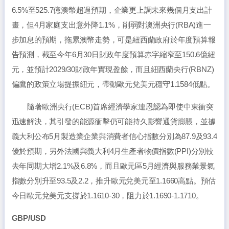
6.5%至525.7億澳幣超過預期，企業更上調未來幾個月支出計
畫，但4月家庭支出意外降1.1%，削弱對澳洲央行(RBA)進一
步加息的預期，拖累澳幣走勢，可是紐西蘭政府於年度預算報
告預測，截至今年6月30日財政年度預算赤字縮窄至150.6億紐
元，並預計2029/30財政年實現盈餘，而且紐西蘭央行(RBNZ)
偏鷹的政策立場提振紐元，帶動歐元兌美元穩守1.1584低點。
隨著歐洲央行(ECB)首席經濟學家連恩認為即使中東衝突
迅速解決，其引發的能源衝擊仍可能持久影響通貨膨脹，並據
義大利公布5月製造業企業與消費者信心指數分別為87.9及93.4
優於預期，另外法國與義大利4月生產者物價指數(PPI)分別較
去年同期大增2.1%及6.8%，而且歐元區5月經濟與服務業景氣
指數分別升至93.5及2.2，推升歐元兌美元至1.1660高點。預估
今日歐元兌美元支撐於1.1610-30，阻力於1.1690-1.1710。
GBP/USD