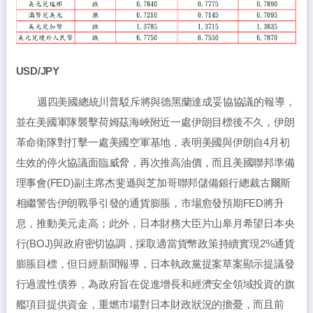
USD/JPY
週四美國總統川普駁斥將與德黑蘭達成妥協協議的報導，
並在美國軍隊襲擊荷姆茲海峽附近一處伊朗目標後不久，伊朗
革命衛隊對打擊一處美國空軍基地，表明美國與伊朗自4月初
生效的停火協議面臨威脅，再次推高油價，而且美國聯邦準備
理事會(FED)副主席杰斐遜與芝加哥聯邦儲備銀行總裁古爾斯
相繼警告伊朗戰爭引發的通貨膨脹，市場愈發預期FED將升
息，推動美元走高；此外，日本財務大臣片山皋月希望日本央
行(BOJ)與政府密切協調，採取適當貨幣政策持續實現2%通貨
膨脹目標，但日經新聞報導，日本執政黨提案草案顯示提議發
行過渡性債券，為政府旨在促進增長和經濟安全領域投資的旗
艦項目提供資金，重燃市場對日本財政狀況的擔憂，而且前