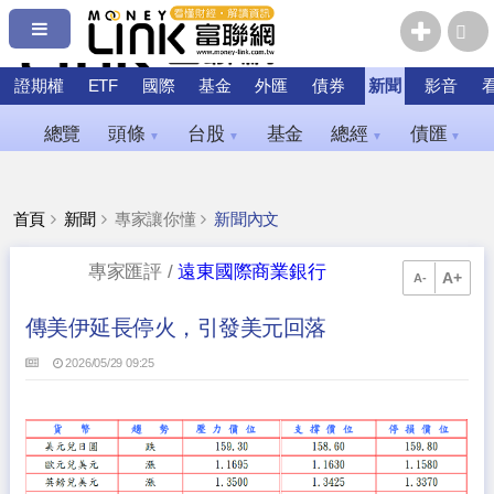
證期權
ETF
國際
基金
外匯
債券
新聞
影音
總覽
頭條
台股
基金
總經
債匯
▼
▼
▼
▼
首頁
新聞
專家讓你懂
新聞內文
專家匯評 /
遠東國際商業銀行
A+
A-
傳美伊延長停火，引發美元回落
2026/05/29 09:25