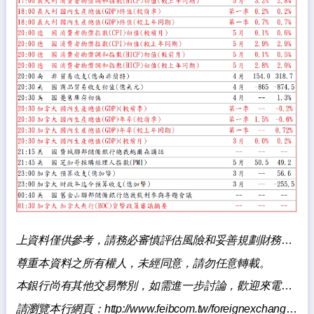
上資料僅供參考，請務必審慎評估風險和妥善規劃財務，本銀行不負擔盈虧之法律責任。
尊重本資料之所有權人，未經同意，請勿任意轉載。
本銀行尚有其他交易幣別，如需進一步討論，歡迎來電洽詢。
請瀏覽本行網頁：
http://www.feibcom.tw/foreignexchange/index.aspxq