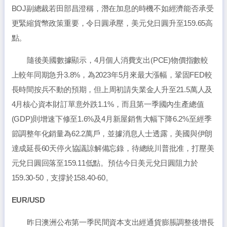
BOJ副總裁若田部昌澄稱，潛在加息的時機不如經濟能否承受
更緊縮貨幣政策重要，令日圓承壓，美元兌日圓升至159.65高
點。
隨後美國數據顯示，4月個人消費支出(PCE)物價指數較
上較年同期急升3.8%，為2023年5月來最大漲幅，鞏固FED較
長時間按兵不動的預期，但上周初請失業金人升至21.5萬人及
4月核心資本財訂單意外跌1.1%，而且第一季國內生產總值
(GDP)則增速下修至1.6%及4月新屋銷售大幅下降6.2%至經季
節調整年化銷量為62.2萬戶，並據消息人士透露，美國與伊朗
達成延長60天停火協議諒解備忘錄，待總統川普批准，打壓美
元兌日圓回落至159.11低點。預估今日美元兌日圓阻力於
159.30-50，支撐於158.40-60。
EUR/USD
昨日澳洲公布第一季民間資本支出經通貨膨脹調整後增長