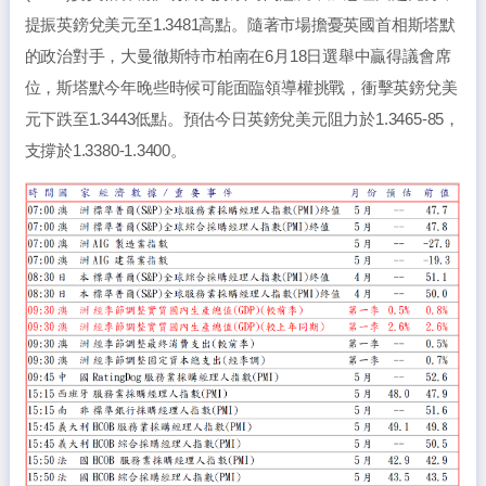
提振英鎊兌美元至1.3481高點。隨著市場擔憂英國首相斯塔默
的政治對手，大曼徹斯特市柏南在6月18日選舉中贏得議會席
位，斯塔默今年晚些時候可能面臨領導權挑戰，衝擊英鎊兌美
元下跌至1.3443低點。預估今日英鎊兌美元阻力於1.3465-85，
支撐於1.3380-1.3400。