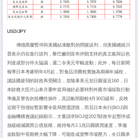
USD/JPY
傳德黑蘭暫停與美國結束敵對的間接談判，但美國總統川
普表示仍在進行談判，黎巴嫩則宣布伊朗支持的真主黨與以色
列達成部分停火協議，週二令美元窄幅波動；此外，每日新聞
報導日本考慮明年4月起，對食品消費稅實施為期兩年減稅，
讓該國疲弱的財政再受關注，並隨著美元兌日圓逼近160，日
本財務大臣片山皋月重申當局做好必要時對外匯市場採取行動
準備及警告勿投機性操作，其語氣明顯較4月30日緩和，反映
近期干預僅短暫影響令當局態度謹慎，而且日本央行(BOJ)與
金融機構會議紀錄顯示，大量請求BOJ從2027財政年起暫停或
放緩縮減購買公債規模，維持每月2.1兆日圓購買速度，準備
金餘額中長期將大幅下降，可能造成貨幣市場壓力，令日圓承