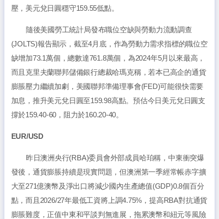
壓，美元兌日圓穩守159.55低點。
隨後美國勞工統計局發布職位空缺與勞動力流動調查
(JOLTS)報告顯示，截至4月底，作為勞動力需求指標的職位空
缺增加73.1萬個，總數達761.8萬個，為2024年5月以來最高，
而且克里夫蘭聯邦儲備銀行總裁哈瑪克稱，若本已高企的通貨
膨脹壓力繼續加劇，美國聯邦準備理事會(FED)可能很快需要
加息，推升美元兌日圓至159.98高點。預估今日美元兌日圓支
撐於159.40-60，阻力於160.20-40。
EUR/USD
昨日澳洲央行(RBA)委員會外部成員哈珀稱，中東衝突爆
發後，通貨膨脹持續是現實問題，但澳洲第一季經常帳赤字擴
大至271億澳幣及淨出口將減少國內生產總值(GDP)0.8個百分
點，而且2026/27年最低工資將上調4.75%，提高RBA對抗通貨
膨脹難度，正值中東和平談判無進展，拖累澳幣和紐元等風險