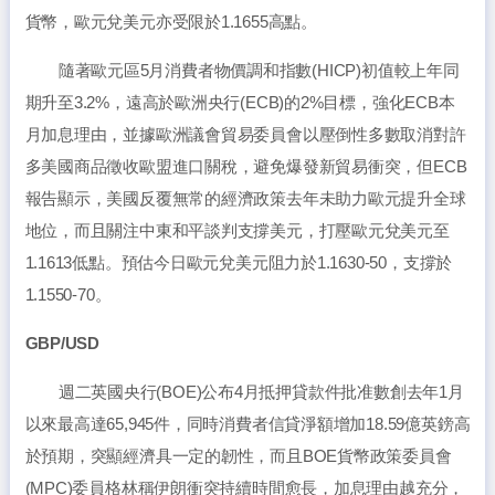
貨幣，歐元兌美元亦受限於1.1655高點。
隨著歐元區5月消費者物價調和指數(HICP)初值較上年同
期升至3.2%，遠高於歐洲央行(ECB)的2%目標，強化ECB本
月加息理由，並據歐洲議會貿易委員會以壓倒性多數取消對許
多美國商品徵收歐盟進口關稅，避免爆發新貿易衝突，但ECB
報告顯示，美國反覆無常的經濟政策去年未助力歐元提升全球
地位，而且關注中東和平談判支撐美元，打壓歐元兌美元至
1.1613低點。預估今日歐元兌美元阻力於1.1630-50，支撐於
1.1550-70。
GBP/USD
週二英國央行(BOE)公布4月抵押貸款件批准數創去年1月
以來最高達65,945件，同時消費者信貸淨額增加18.59億英鎊高
於預期，突顯經濟具一定的韌性，而且BOE貨幣政策委員會
(MPC)委員格林稱伊朗衝突持續時間愈長，加息理由越充分，