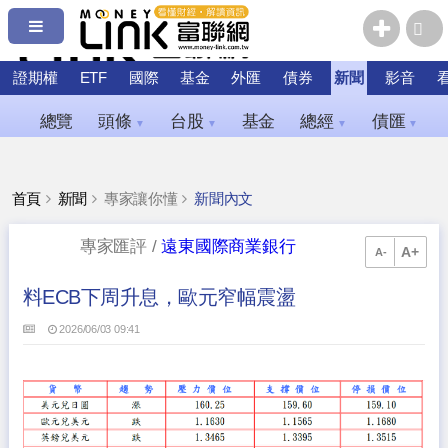
證期權
ETF
國際
基金
外匯
債券
新聞
影音
總覽
頭條
台股
基金
總經
債匯
▼
▼
▼
▼
首頁
新聞
專家讓你懂
新聞內文
專家匯評 /
遠東國際商業銀行
A+
A-
料ECB下周升息，歐元窄幅震盪
2026/06/03 09:41