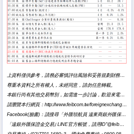
上資料僅供參考，請務必審慎評估風險和妥善規劃財務，本銀行不負擔盈虧之法律責任。
尊重本資料之所有權人，未經同意，請勿任意轉載。
本銀行尚有其他交易幣別，如需進一步討論，歡迎來電洽詢。
請瀏覽本行網頁：
http://www.feibcom.tw/foreignexchange/index.aspxq
Facebook(
臉書)：請
搜尋「
外匯領航員 遠東商銀外匯保證金交易」
「遠銀外匯保證金交易｣ LINE官方帳號，請用ID”@feibmargintrading”搜尋加入。