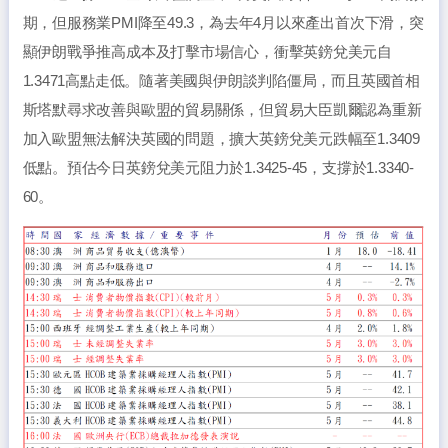
期，但服務業PMI降至49.3，為去年4月以來產出首次下滑，突
顯伊朗戰爭推高成本及打擊市場信心，衝擊英鎊兌美元自
1.3471高點走低。隨著美國與伊朗談判陷僵局，而且英國首相
斯塔默尋求改善與歐盟的貿易關係，但貿易大臣凱爾認為重新
加入歐盟無法解決英國的問題，擴大英鎊兌美元跌幅至1.3409
低點。預估今日英鎊兌美元阻力於1.3425-45，支撐於1.3340-
60。