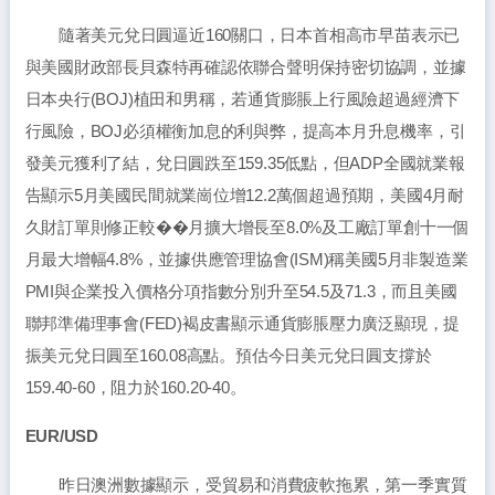
隨著美元兌日圓逼近160關口，日本首相高市早苗表示已
與美國財政部長貝森特再確認依聯合聲明保持密切協調，並據
日本央行(BOJ)植田和男稱，若通貨膨脹上行風險超過經濟下
行風險，BOJ必須權衡加息的利與弊，提高本月升息機率，引
發美元獲利了結，兌日圓跌至159.35低點，但ADP全國就業報
告顯示5月美國民間就業崗位增12.2萬個超過預期，美國4月耐
久財訂單則修正較��月擴大增長至8.0%及工廠訂單創十一個
月最大增幅4.8%，並據供應管理協會(ISM)稱美國5月非製造業
PMI與企業投入價格分項指數分別升至54.5及71.3，而且美國
聯邦準備理事會(FED)褐皮書顯示通貨膨脹壓力廣泛顯現，提
振美元兌日圓至160.08高點。預估今日美元兌日圓支撐於
159.40-60，阻力於160.20-40。
EUR/USD
昨日澳洲數據顯示，受貿易和消費疲軟拖累，第一季實質