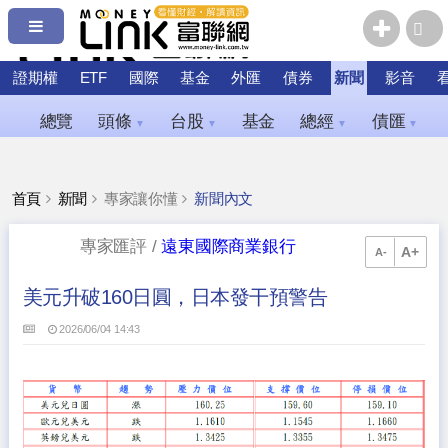
證期權
ETF
國際
基金
外匯
債券
新聞
影音
總覽
頭條
台股
基金
總經
債匯
▼
▼
▼
▼
首頁
新聞
專家讓你懂
新聞內文
專家匯評 /
遠東國際商業銀行
A+
A-
美元升破160日圓，日本發干預警告
2026/06/04 14:43