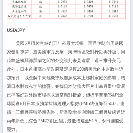
USD/JPY
美國5月職位空缺創五年來最大增幅，而且伊朗向周邊國
家發射導彈，遭美國軍方反擊，海灣地區敵對行動再升級，同
時華盛頓與德黑蘭之間的外交談判未見進展，週三推升美元；
此外，日本首相高市早政府敲定規模190億美元的本財政年追
加預算，以緩解中東危機導致能源成本上漲對家庭的影響，增
添日本財政赤字的擔憂，並據日本財務大臣片山皋月重申當局
已準備好對外匯市場採取適當應對措施，但標準普爾(S&P)全
球調查5月日本服務業採購經理人指數(PMI)終值降至50.0，連
續十三個月擴張勢頭告終，新業務增長則連續三個月放緩達近
兩年新低，綜合PMI亦創五個月最低增速至51.5，令日圓備受
壓力。