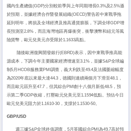
國內生產總值(GDP)分別較前季與上年同期增長0.3%及2.5%遜
於預期，並據經濟合作暨發展組織(OECD)警告若中東戰爭拖
延到明年，將損及全球經濟及推高通貨膨脹，下調全球GDP增
長預測至2.8%，而且海灣地區再爆衝突，衝擊澳幣和紐元等風
險貨幣，歐元兌美元亦受限於1.1633高點。
隨後歐洲復興開發銀行(EBRD)表示，因中東戰爭推高能
源成本，下調今年主要國家經濟增速至3.1%，並據S&P全球編
制5月HCOB服務業PMI調查，義大利跌至49.4及法國萎縮幅度
為2020年底以來最大達44.3，德國則連續兩個月下滑至48.1，
而且歐元區升至47.7，但其綜合PMI創十八個月新低48.5，預
示第二季GDP收縮，打壓歐元兌美元至1.1594低點。預估今日
歐元兌美元阻力於1.1610-30，支撐於1.1530-50。
GBP/USD
週三據S&P全球終值調查，5月英國綜合PMI為49.7高於預