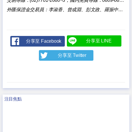
交易專線：(02)7701-1680~3，國內免費專線：0809-085818。
外匯保證金交易員：李淑香、曾成淵、彭文政、羅振中、陳壯華、陳泓宇。
分享至 LINE
分享至 Facebook
分享至 Twitter
注目焦點