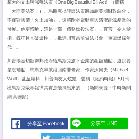
龐大的支出與減稅法案《One Big Beautiful Bill Act》（簡稱
「大而美法案」）。馬斯克批評該法案將加劇美國財政惡化，
不僅對國債「火上加油」，還將削弱電動車與清潔能源產業的
發展。他更怒嗆，這是一部「債務奴役法案」，直言「令人髮
指，瘋狂且具破壞性」，批評川普當前做法只會「重回燃煤年
代」。
川普揚言切斷聯邦政府給馬斯克旗下企業的鉅額補貼，還說要
是沒補貼，馬斯克早就滾回南非老家。作家沃爾夫（Michael
Wolff）甚至爆料，川普向友人炫耀，聲稱《紐約時報》5月刊
出馬斯克吸毒報導其實是他搞出來的。（新聞來源：中時新聞
網 高德順）
分享至 LINE
分享至 Facebook
分享至 Twitter