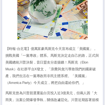
【時報-台北電】億萬富豪馬斯克今天宣布成立「美國黨」，
挑戰美國「一黨專政」體系。馬斯克決定走自己的路，正式與
美國總統川普決裂，昔日盟友分道揚鑣！馬斯克（Elon
Musk）在社群平台X發文，「浪費與貪污導致我們的國家破
產，我們生活在一黨專政而非民主體系裡。「美國黨」
（America Party）今天成立，將把自由還給你們。」
馬斯克曾為川普競選重返白宮投入近3億美元，但兩人因「大
而美」法案公開爆發爭執，關係急遽惡化。川普近期簽署規模