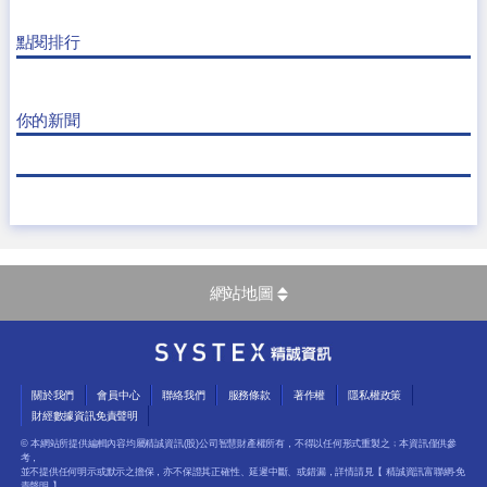
點閱排行
你的新聞
網站地圖
關於我們
會員中心
聯絡我們
服務條款
著作權
隱私權政策
財經數據資訊免責聲明
© 本網站所提供編輯內容均屬精誠資訊(股)公司智慧財產權所有，不得以任何形式重製之﹔本資訊僅供參
考，
並不提供任何明示或默示之擔保，亦不保證其正確性、延遲中斷、或錯漏，詳情請見【
精誠資訊富聯網-免
責聲明
】。