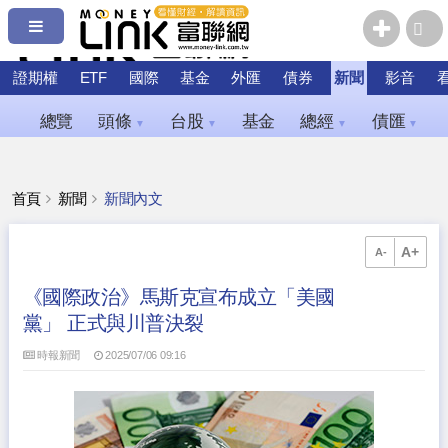
證期權
ETF
國際
基金
外匯
債券
新聞
影音
總覽
頭條
台股
基金
總經
債匯
▼
▼
▼
▼
首頁
新聞
新聞內文
A+
A-
《國際政治》馬斯克宣布成立「美國
黨」 正式與川普決裂
時報新聞
2025/07/06 09:16