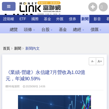
證期權
ETF
國際
基金
外匯
債券
新聞
影音
總覽
頭條
台股
基金
總經
債匯
▼
▼
▼
▼
首頁
新聞
新聞內文
A+
A-
《業績-營建》永信建7月營收為1.02億
元，年減90.59%
時報新聞
2025/08/01 14:06