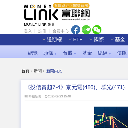
MONEY LINK 會員
登入
註冊
會員中心
證期權
ETF
國際
基金
總覽
頭條
台股
基金
總經
債匯
▼
▼
▼
首頁
新聞
新聞內文
《投信賣超7-4》京元電(486)、群光(471)、
時報新聞
2025/09/23 15:48