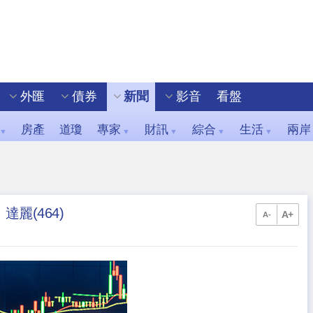
外匯
債券
新聞
影音
看盤
房產
道瓊
專家
財訊
綜合
生活
兩岸
▼
▼
▼
▼
▼
達麗(464)
A+
A-