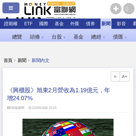
證期權
ETF
國際
基金
外匯
債券
新聞
影音
總覽
頭條
台股
基金
總經
債匯
▼
▼
▼
▼
首頁
新聞
新聞內文
A+
A-
《興櫃股》旭東2月營收為1.19億元，年
增24.07%
時報新聞
2026/03/09 15:15