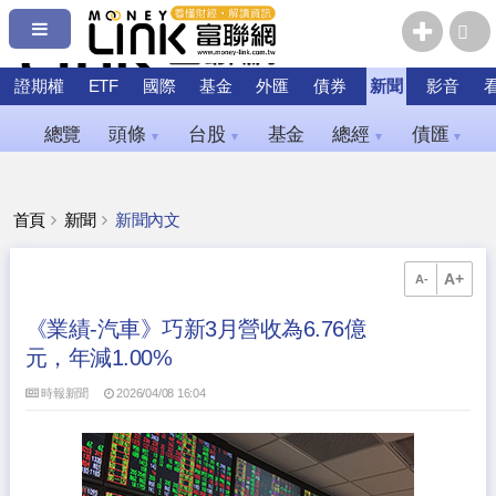
證期權
ETF
國際
基金
外匯
債券
新聞
影音
總覽
頭條
台股
基金
總經
債匯
▼
▼
▼
▼
首頁
新聞
新聞內文
A+
A-
《業績-汽車》巧新3月營收為6.76億
元，年減1.00%
時報新聞
2026/04/08 16:04