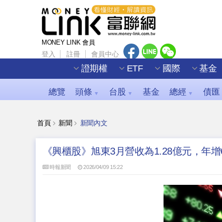
MONEY LINK 會員
登入
註冊
會員中心
證期權
ETF
國際
基金
總覽
頭條
台股
基金
總經
債匯
▼
▼
▼
首頁
新聞
新聞內文
《興櫃股》旭東3月營收為1.28億元，年增6
時報新聞
2026/04/09 15:22