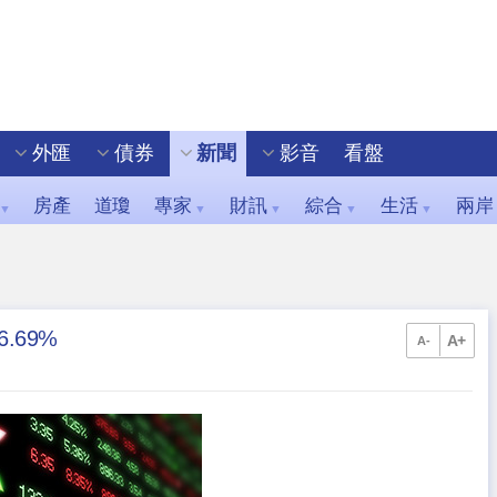
外匯
債券
新聞
影音
看盤
房產
道瓊
專家
財訊
綜合
生活
兩岸
▼
▼
▼
▼
▼
.69%
A+
A-