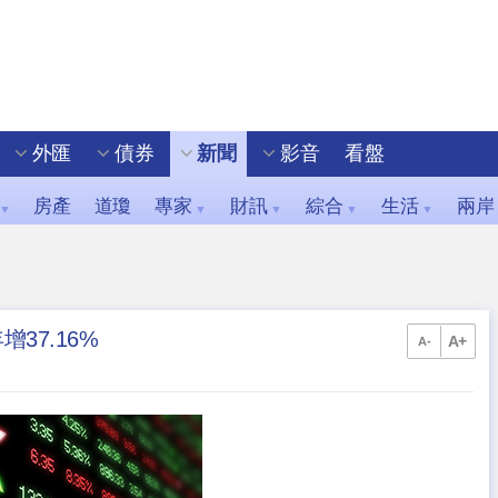
外匯
債券
新聞
影音
看盤
房產
道瓊
專家
財訊
綜合
生活
兩岸
▼
▼
▼
▼
▼
37.16%
A+
A-