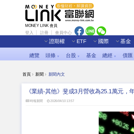
MONEY LINK 會員
登入
註冊
會員中心
證期權
ETF
國際
基金
總覽
頭條
台股
基金
總經
債匯
▼
▼
▼
首頁
新聞
新聞內文
《業績-其他》斐成3月營收為25.1萬元，年增
時報新聞
2026/04/10 13:57