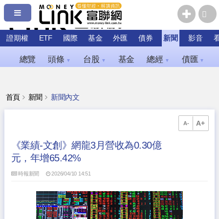
證期權
ETF
國際
基金
外匯
債券
新聞
影音
總覽
頭條
台股
基金
總經
債匯
▼
▼
▼
▼
首頁
新聞
新聞內文
A+
A-
《業績-文創》網龍3月營收為0.30億
元，年增65.42%
時報新聞
2026/04/10 14:51