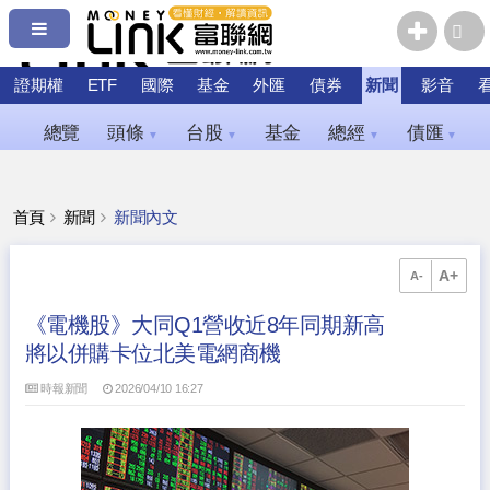
證期權
ETF
國際
基金
外匯
債券
新聞
影音
總覽
頭條
台股
基金
總經
債匯
▼
▼
▼
▼
首頁
新聞
新聞內文
A+
A-
《電機股》大同Q1營收近8年同期新高
將以併購卡位北美電網商機
時報新聞
2026/04/10 16:27