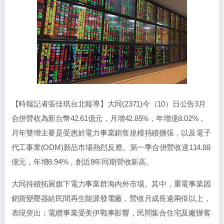
【時報記者張佳琪台北報導】大同(2371)今（10）日公告3月
合併營收為新台幣42.61億元，月增42.85%，年增達8.02%，
月年雙增主要是受惠於電力事業銷售規模持續擴張，以及電子
代工事業(ODM)新品市場熱烈反應。第一季合併營收達114.88
億元，年增8.94%，創近8年同期營收新高。
大同持續拓展旗下電力事業群海內外市場。其中，重電事業因
銷貨變壓器給民間再生能源發電廠，營收月成長逾兩倍以上，
表現突出；電纜事業受美伊戰事影響，民間集合住宅及廠辦客