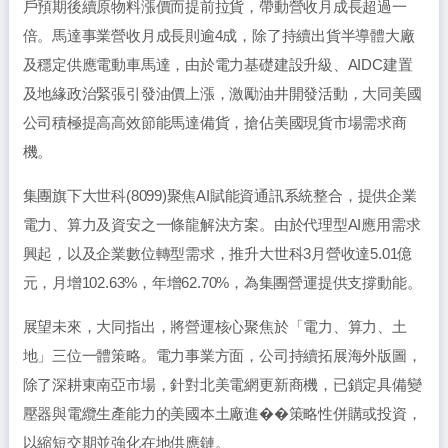
戶預期後續原物料漲價而提前拉貨，帶動營收月成長超過一
倍。馬達事業營收月成長則逾4成，除了持續出貨半導體大廠
及穩定供應電動車馬達，由於電力基礎建設升級、AIDC建置
及地緣政治緊張引發油價上漲，激勵油井開發活動，大同美國
公司積極提高高效節能馬達備貨，搶佔美國現貨市場需求商
機。
集團旗下大世科(8099)聚焦AI賦能資通訊系統整合，提供企業
電力、算力及資安之一條龍解決方案。由於代理型AI應用需求
興起，以及企業數位轉型需求，推升大世科3月營收達5.01億
元，月增102.63%，年增62.70%，為集團營運提供支撐動能。
展望未來，大同指出，將營運核心聚焦於「電力、算力、土
地」三位一體策略。電力事業方面，公司持續拓展海外版圖，
除了深耕東南亞市場，針對北美電網更新商機，已鎖定具備變
壓器與電纜生產能力的美國本土廠進��策略性併購或投資，
以縮短交期並強化在地供應鏈。