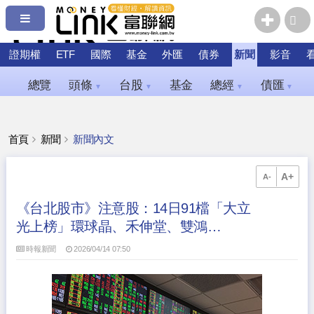
證期權
ETF
國際
基金
外匯
債券
新聞
影音
總覽
頭條
台股
基金
總經
債匯
▼
▼
▼
▼
首頁
新聞
新聞內文
A+
A-
《台北股市》注意股：14日91檔「大立
光上榜」環球晶、禾伸堂、雙鴻…
時報新聞
2026/04/14 07:50