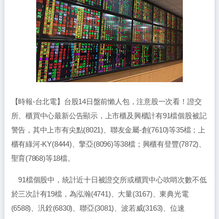
【時報-台北電】台股14日盤前懶人包，注意股一次看！證交
所、櫃買中心最新公告顯示，上市櫃及興櫃計有91檔個股被記
警告，其中上市有尖點(8021)、聯友金屬-創(7610)等35檔；上
櫃有綠河-KY(8444)、擎亞(8096)等38檔；興櫃有登豐(7872)、
聖育(7868)等18檔。
91檔個股中，統計近十日被證交所或櫃買中心吹哨次數不低
於三次計有19檔，為泓瀚(4741)、大量(3167)、東典光電
(6588)、汎銓(6830)、聯亞(3081)、波若威(3163)、位速