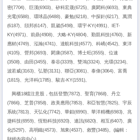
密(7704)、巨漢(6903)、矽科宏晟(6725)、廣閎科(6693)、東典
光電(6588)、環球晶(6488)、豪勉(6218)、中探針(6217)、萬潤
(6187)、頎邦(6147)、凱崴(5498)、環宇-KY(4991)、IET-
KY(4971)、前鼎(4908)、大略-KY(4804)、勤凱科技(4760)、新
應材(4749)、泓瀚(4741)、達航科技(4577)、科嶠(4542)、東洋
(4105)、營邦(3693)、閎康(3587)、博士旺(3555)、位速
(3508)、由田(3455)、泰谷(3339)、雙鴻(3324)、光環(3234)、
波若威(3163)、弘塑(3131)、聯亞(3081)、泰偉(3064)、富喬
(1815)、光洋科(1785)、駿吉-KY(1591)。
興櫃18檔注意股，包括登豐(7872)、聖育(7868)、丹立
(7866)、芝普(7858)、政美應用(7853)、和亞智慧(7825)、宇辰
系統(7813)、天弘化(7742)、華鉬(6990)、華洋精機(6983)、兆
捷科技(6959)、恆勁科技(6920)、連訊(6820)、相互(6407)、廣
化(5297)、高明鐵(4573)、旭東(4537)、敘豐(3485)。(編輯：
財經內容中心)