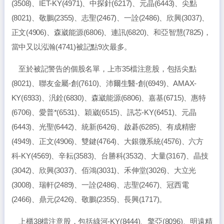
(3508)、IET-KY(4971)、中探針(6217)、元晶(6443)、尖點
(8021)、敬鵬(2355)、志聖(2467)、一詮(2486)、欣興(3037)、
正文(4906)、森崴能源(6806)、連訊(6820)、和亞智慧(7825)，
當中又以泓瀚(4741)被記點9次最多。
至於被記警告的個股名單，上市35檔注意股，包括尖點
(8021)、聯友金屬-創(7610)、沛爾生醫-創(6949)、AMAX-
KY(6933)、汎銓(6830)、森崴能源(6806)、嘉基(6715)、惠特
(6706)、愛普*(6531)、穎崴(6515)、訊芯-KY(6451)、元晶
(6443)、光聖(6442)、統新(6426)、啟碁(6285)、有成精密
(4949)、正文(4906)、雙鍵(4764)、大銀微系統(4576)、六方
科-KY(4569)、辛耘(3583)、台勝科(3532)、大量(3167)、晶技
(3042)、欣興(3037)、佰鴻(3031)、禾伸堂(3026)、大立光
(3008)、瑞軒(2489)、一詮(2486)、志聖(2467)、冠西電
(2466)、鼎元(2426)、敬鵬(2355)、長興(1717)。
上櫃38檔注意股，包括綠河-KY(8444)、擎亞(8096)、明遠精