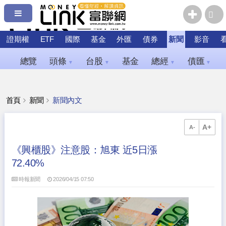
證期權
ETF
國際
基金
外匯
債券
新聞
影音
總覽
頭條
台股
基金
總經
債匯
▼
▼
▼
▼
首頁
新聞
新聞內文
A+
A-
《興櫃股》注意股：旭東 近5日漲
72.40%
時報新聞
2026/04/15 07:50