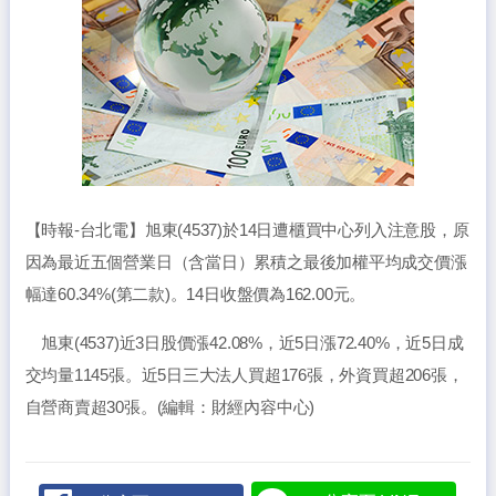
【時報-台北電】旭東(4537)於14日遭櫃買中心列入注意股，原
因為最近五個營業日（含當日）累積之最後加權平均成交價漲
幅達60.34%(第二款)。14日收盤價為162.00元。
旭東(4537)近3日股價漲42.08%，近5日漲72.40%，近5日成
交均量1145張。近5日三大法人買超176張，外資買超206張，
自營商賣超30張。(編輯：財經內容中心)