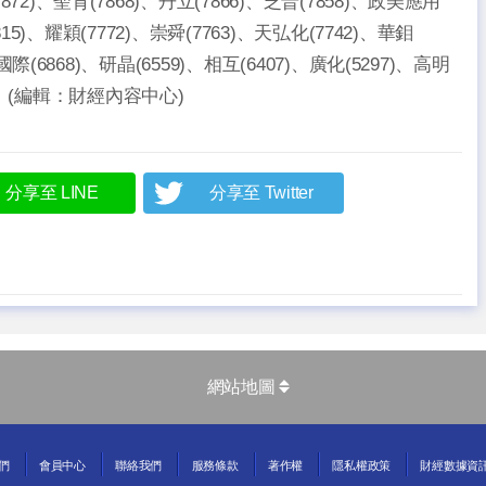
)、聖育(7868)、丹立(7866)、芝普(7858)、政美應用
815)、耀穎(7772)、崇舜(7763)、天弘化(7742)、華鉬
際(6868)、研晶(6559)、相互(6407)、廣化(5297)、高明
85)。(編輯：財經內容中心)
分享至 LINE
分享至 Twitter
網站地圖
們
會員中心
聯絡我們
服務條款
著作權
隱私權政策
財經數據資