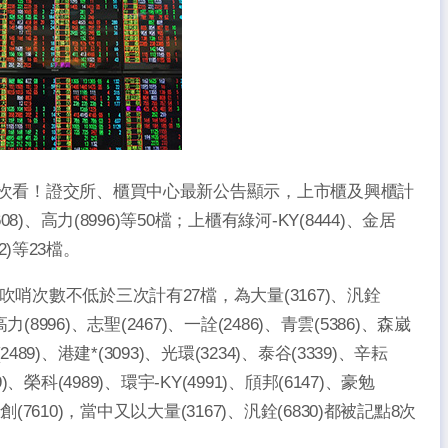
一次看！證交所、櫃買中心最新公告顯示，上市櫃及興櫃計
)、高力(8996)等50檔；上櫃有綠河-KY(8444)、金居
2)等23檔。
哨次數不低於三次計有27檔，為大量(3167)、汎銓
、高力(8996)、志聖(2467)、一詮(2486)、青雲(5386)、森崴
2489)、港建*(3093)、光環(3234)、泰谷(3339)、辛耘
9)、榮科(4989)、環宇-KY(4991)、頎邦(6147)、豪勉
-創(7610)，當中又以大量(3167)、汎銓(6830)都被記點8次