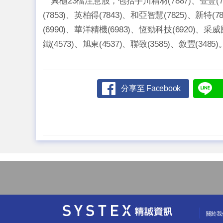
興櫃23檔注意股，包括宇川精材(7887)、登豐(7872
(7853)、英柏得(7843)、和亞智慧(7825)、新特(7
(6990)、華洋精機(6983)、恆勁科技(6920)、采威國
鐵(4573)、旭東(4537)、聯致(3585)、敘豐(34
分享至 Facebook
關於我