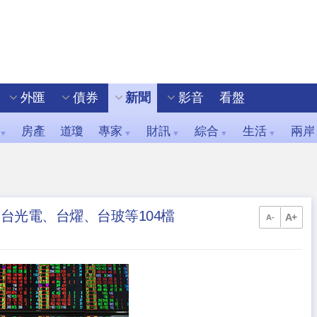
外匯
債券
新聞
影音
看盤
房產
道瓊
專家
財訊
綜合
生活
兩岸
▼
▼
▼
▼
▼
台光電、台燿、台玻等104檔
A+
A-