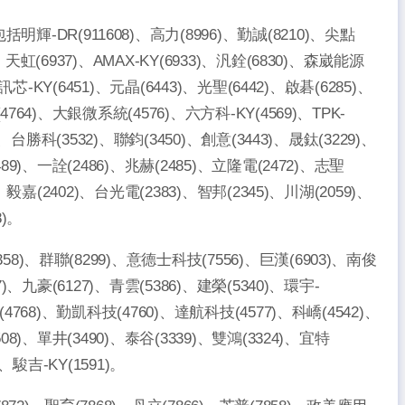
R(911608)、高力(8996)、勤誠(8210)、尖點
、天虹(6937)、AMAX-KY(6933)、汎銓(6830)、森崴能源
、訊芯-KY(6451)、元晶(6443)、光聖(6442)、啟碁(6285)、
4764)、大銀微系統(4576)、六方科-KY(4569)、TPK-
)、台勝科(3532)、聯鈞(3450)、創意(3443)、晟鈦(3229)、
489)、一詮(2486)、兆赫(2485)、立隆電(2472)、志聖
)、毅嘉(2402)、台光電(2383)、智邦(2345)、川湖(2059)、
8)。
8)、群聯(8299)、意德士科技(7556)、巨漢(6903)、南俊
7)、九豪(6127)、青雲(5386)、建榮(5340)、環宇-
(4768)、勤凱科技(4760)、達航科技(4577)、科嶠(4542)、
508)、單井(3490)、泰谷(3339)、雙鴻(3324)、宜特
)、駿吉-KY(1591)。