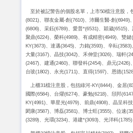
至於被記警告的個股名單，上市50檔注意股，包括明輝-D
(8021)、聯友金屬-創(7610)、沛爾生醫-創(6949)
(6806)、采鈺(6789)、愛普*(6531)、穎崴(6515)
聚鼎(6224)、榮科(4989)、有成精密(4949)、雙鍵(
KY(3673)、達邁(3645)、力銘(3593)、辛耘(3583
大量(3167)、晶技(3042)、禾伸堂(3026)、瑞軒(2
(2467)、建通(2460)、聯發科(2454)、鼎元(2426
台玻(1802)、永光(1711)、直得(1597)、恩德(152
上櫃31檔注意股，包括綠河-KY(8444)、金居(835
國際(6584)、台燿(6274)、豪勉(6218)、頎邦(614
KY(4991)、華星光(4979)、前鼎(4908)、晶呈科技
閎康(3587)、博磊(3581)、博士旺(3555)、位速(3
(3289)、光環(3234)、港建*(3093)、光洋科(1785