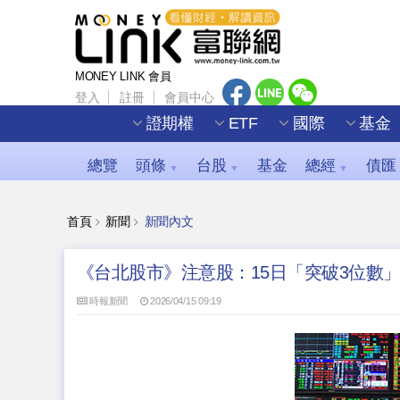
MONEY LINK 會員
登入
註冊
會員中心
證期權
ETF
國際
基金
總覽
頭條
台股
基金
總經
債匯
▼
▼
▼
首頁
新聞
新聞內文
《台北股市》注意股：15日「突破3位數」
時報新聞
2026/04/15 09:19