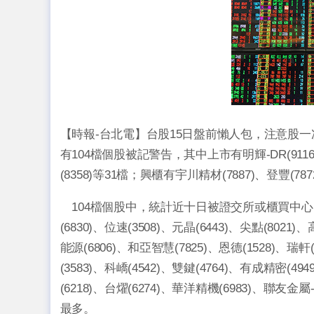
【時報-台北電】台股15日盤前懶人包，注意股
有104檔個股被記警告，其中上市有明輝-DR(911608
(8358)等31檔；興櫃有宇川精材(7887)、登豐(787
104檔個股中，統計近十日被證交所或櫃買中心吹
(6830)、位速(3508)、元晶(6443)、尖點(8021)
能源(6806)、和亞智慧(7825)、恩德(1528)、瑞軒(
(3583)、科嶠(4542)、雙鍵(4764)、有成精密(494
(6218)、台燿(6274)、華洋精機(6983)、聯友金屬
最多。