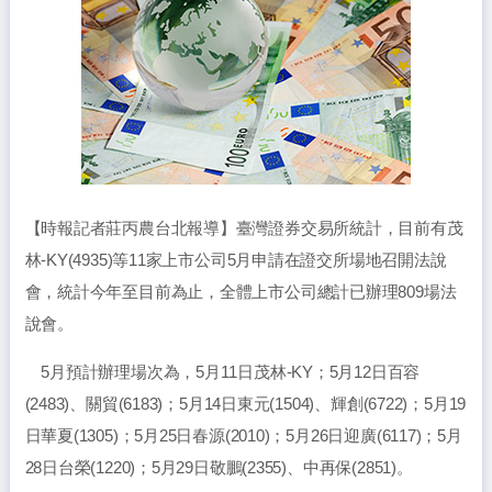
【時報記者莊丙農台北報導】臺灣證券交易所統計，目前有茂
林-KY(4935)等11家上市公司5月申請在證交所場地召開法說
會，統計今年至目前為止，全體上市公司總計已辦理809場法
說會。
5月預計辦理場次為，5月11日茂林-KY；5月12日百容
(2483)、關貿(6183)；5月14日東元(1504)、輝創(6722)；5月19
日華夏(1305)；5月25日春源(2010)；5月26日迎廣(6117)；5月
28日台榮(1220)；5月29日敬鵬(2355)、中再保(2851)。