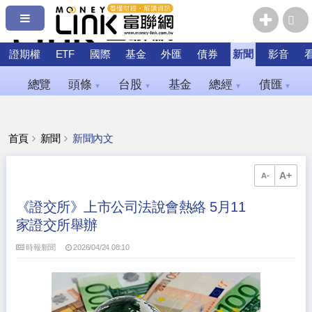
證期權
ETF
國際
基金
外匯
債券
新聞
影音
總覽
頭條
台股
基金
總經
債匯
▼
▼
▼
▼
首頁
新聞
新聞內文
A+
A-
《證交所》上市公司法說會熱絡 5月11
家證交所舉辦
時報新聞
2026/04/24 08:10