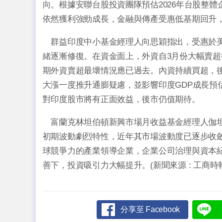
向。根據安聯台股投資團隊預估2026年台股整
依然獲利強勁成長，金融與傳產受惠低基期回升
群益印度中小基金經理人向思穎指出，受惠於美
緒逐漸修復。在資金面上，外資自3月份大幅賣超
期外資賣超最壞情況應已過去。內資持續買超，
大漲一度推升通膨疑慮，並影響印度GDP成長預
對印度股市將有正面效益，後市仍值期待。
富蘭克林坦伯頓新興市場月收益基金經理人伽坦．
初期波動劇烈特性，近年其市場波動度已逐步收
球競爭力的產業領導企業，企業公司治理與資本
善下，投資吸引力大幅提升。(新聞來源 : 工商時
分享至 Facebook