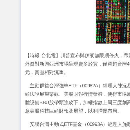
【時報-台北電】川普宣布與伊朗無限期停火，
外資對新興亞洲市場呈現賣多於買，僅買超台灣40
元，賣壓相對沉重。
主動群益台灣強棒ETF（00982A）經理人陳
頭法說展望樂觀、美股財報行情發酵，使得市場風
體設備BBU股帶頭強攻下，加權指數上周三度創
意美股科技巨頭財報及展望，以利擇優布局。
安聯台灣主動式ETF基金（00993A）經理人