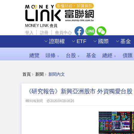
MONEY LINK 會員
登入
註冊
會員中心
證期權
ETF
國際
基金
總覽
頭條
台股
基金
總經
債匯
▼
▼
▼
首頁
新聞
新聞內文
《研究報告》新興亞洲股市 外資獨愛台股
時報新聞
2026/04/28 08:26