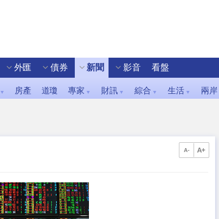
外匯
債券
新聞
影音
看盤
房產
道瓊
專家
財訊
綜合
生活
兩岸
▼
▼
▼
▼
▼
A+
A-