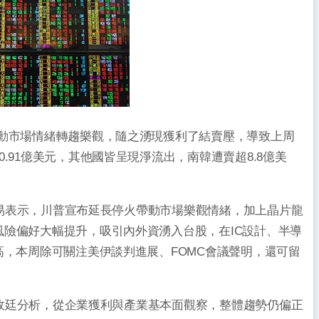
帶動市場情緒轉趨樂觀，隨之湧現獲利了結賣壓，導致上周
.91億美元，其他國皆呈現淨流出，南韓遭賣超8.8億美
沅易表示，川普宣布延長停火帶動市場樂觀情緒，加上晶片龍
險偏好大幅提升，吸引內外資湧入台股，在IC設計、半導
高，本周除可關注美伊談判進展、FOMC會議聲明，還可留
施政廷分析，從企業獲利與產業基本面觀察，整體趨勢仍偏正