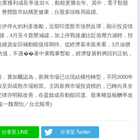
體企業獲利成長率達33％，動能更勝去年。其中，電子類股
，整體股市結構更健康，台股多頭格局延續。
伊停火的利多激勵，近期印度股市強勢反彈，顯示投資情
後，4月至今賣壓減緩，加上停戰後盧比貶值壓力減輕，預
後續資金回補動能值得期待。從經濟基本面來看，3月油價
估值，不過��著中東戰事暫歇，經濟發展料將回到正軌，
賽加爾認為，新興市場已出現結構性轉型，不同2000年
斂至與成熟市場相當。主因新興市場投資標的，已轉向具全
紀律亦明顯改善，在盈餘成長動能回溫、股東權益報酬率改
報一魏喬怡／台北報導)
分享至 LINE
分享至 Twitter