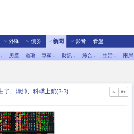
外匯
債券
新聞
影音
看盤
房產
道瓊
專家
財訊
綜合
生活
兩岸
▼
▼
▼
▼
▼
了」淳紳、科嶠上鎖(3-3)
A+
A-