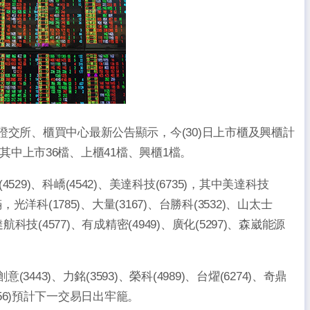
證交所、櫃買中心最新公告顯示，今(30)日上市櫃及興櫃計
閉，其中上市36檔、上櫃41檔、興櫃1檔。
)、科嶠(4542)、美達科技(6735)，其中美達科技
洋科(1785)、大量(3167)、台勝科(3532)、山太士
、達航科技(4577)、有成精密(4949)、廣化(5297)、森崴能源
443)、力銘(3593)、榮科(4989)、台燿(6274)、奇鼎
7556)預計下一交易日出牢籠。