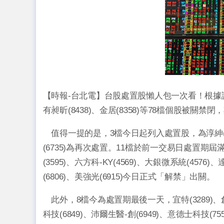
【時報-台北電】台股處置股懶人包一次看！根據
有昶昕(8438)、金居(8358)等78檔個股被關禁
值得一提的是，3檔今日起列入處置股，為淳紳(4529
(6735)為再次處置。11檔於前一交易日處置期屆滿，光
(3595)、六方科-KY(4569)、大銀微系統(4576)
(6806)、美強光(6915)今日正式「解禁」出關。
此外，8檔今為處置期最後一天，宜特(3289)、創意(3
科技(6849)、沛爾生醫-創(6949)、意德士科技(