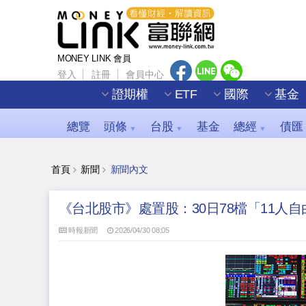
MONEY LINK 會員
登入
註冊
會員中心
證期權
ETF
國際
基金
總覽
頭條
台股
基金
總經
債匯
▼
▼
▼
首頁
新聞
新聞內文
《台北股市》處置股：30日78檔「11人自由
時報新聞
2026/04/30 08:05