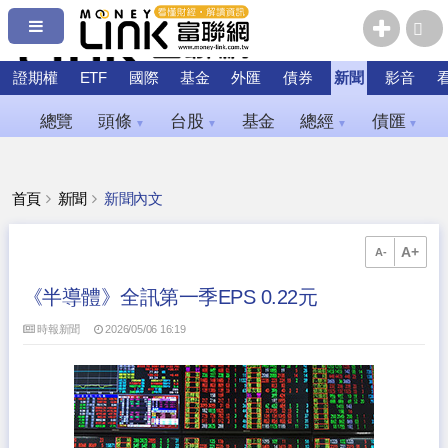
證期權
ETF
國際
基金
外匯
債券
新聞
影音
總覽
頭條
台股
基金
總經
債匯
▼
▼
▼
▼
首頁
新聞
新聞內文
A+
A-
《半導體》全訊第一季EPS 0.22元
時報新聞
2026/05/06 16:19