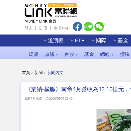
MONEY LINK 會員
登入
註冊
會員中心
證期權
ETF
國際
基金
總覽
頭條
台股
基金
總經
債匯
▼
▼
▼
首頁
新聞
新聞內文
《業績-橡膠》南帝4月營收為13.10億元，年
時報新聞
2026/05/07 13:40