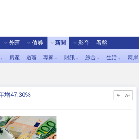
外匯
債券
新聞
影音
看盤
房產
道瓊
專家
財訊
綜合
生活
兩岸
▼
▼
▼
▼
▼
增47.30%
A+
A-