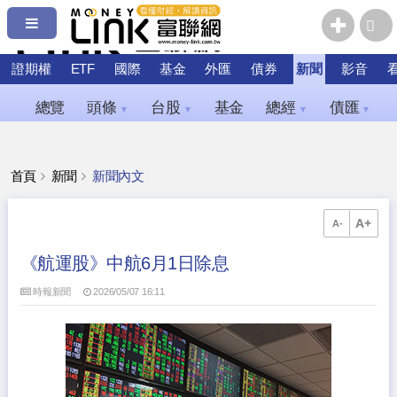
證期權
ETF
國際
基金
外匯
債券
新聞
影音
總覽
頭條
台股
基金
總經
債匯
▼
▼
▼
▼
首頁
新聞
新聞內文
A+
A-
《航運股》中航6月1日除息
時報新聞
2026/05/07 16:11