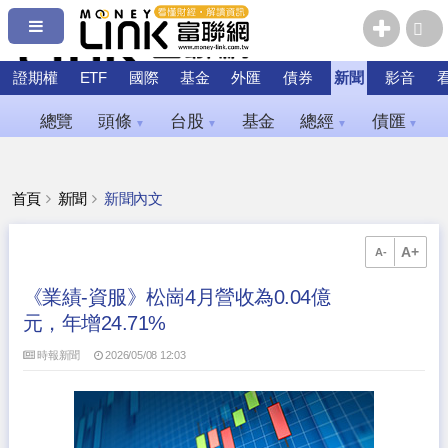
證期權
ETF
國際
基金
外匯
債券
新聞
影音
總覽
頭條
台股
基金
總經
債匯
▼
▼
▼
▼
首頁
新聞
新聞內文
A+
A-
《業績-資服》松崗4月營收為0.04億
元，年增24.71%
時報新聞
2026/05/08 12:03