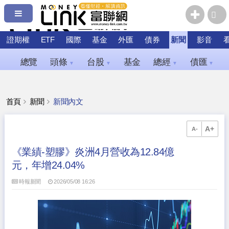
證期權
ETF
國際
基金
外匯
債券
新聞
影音
總覽
頭條
台股
基金
總經
債匯
▼
▼
▼
▼
首頁
新聞
新聞內文
A+
A-
《業績-塑膠》炎洲4月營收為12.84億
元，年增24.04%
時報新聞
2026/05/08 16:26