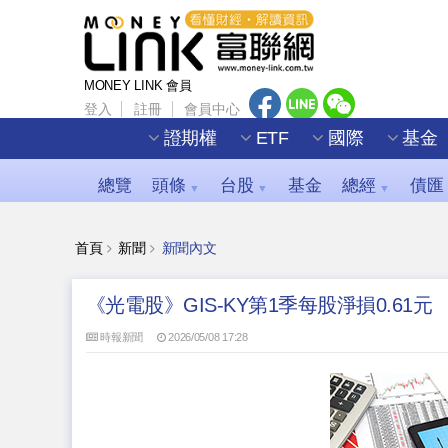
MONEY LINK 會員
登入
註冊
會員中心
證期權
ETF
國際
基金
總覽
頭條
台股
基金
總經
債匯
▼
▼
▼
首頁
新聞
新聞內文
《光電股》GIS-KY第1季每股淨損0.61元
時報新聞
2026/05/08 17:28