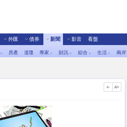
外匯
債券
新聞
影音
看盤
房產
道瓊
專家
財訊
綜合
生活
兩岸
▼
▼
▼
▼
▼
A+
A-