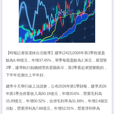
【時報記者張漢綺台北報導】建準(2421)2026年第1季稅後盈
餘為6.49億元，年增37.45%，單季每股盈餘為2.36元，展望第
2季，建準執行副總經理吳晉賜表示，第2季看起來蠻樂觀的，
下半年也會比上半年好。
建準今天舉行線上法說會，公布2026年第1季財報，建準2026
年第1季合併業收入為50.19億元，年增20.6%，營業毛利為
15.89億元，年增30.52%，合併毛利率為31.66%，年增2.4個百
分點，營業淨利為7.88億元，年增52.91%，營業淨利率為