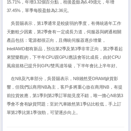
15.71%，年增3.32個百分點，稅後盈餘為6.49億元，年增
37.45%，單季每股盈餘為2.36元。
吳晉賜表示，第1季通常是較疲弱的季度，有傳統過年工作
天數較少因素，第2季會有一定成長力道，伺服器與網通相關
產品包括：電源都很正向，且傳統伺服器逐步增量，
Intel/AMD都有新品，預估第2季及第3季非常正向，第2季看起
來蠻樂觀的，下半年CPU跟GPU應該會等比成長，由於CPU
風扇規格已提升到GPU雙馬達等級，下半年會比上半年好。
在NB及汽車部分，吳晉賜表示，NB雖然受DRAM缺貨影
響，但我們以商用NB為主，客戶多將重心放在商用NB，有提
前拉貨效應，第1季到第2季訂單能見度不錯，唯一擔心NB第3
季會不會有缺貨問題；至於汽車雖然第1季佔比較低，手上訂
單第2季比第1季強勁，可望逐步向上。