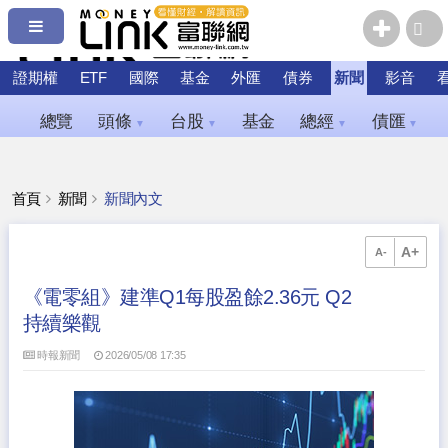
證期權
ETF
國際
基金
外匯
債券
新聞
影音
總覽
頭條
台股
基金
總經
債匯
▼
▼
▼
▼
首頁
新聞
新聞內文
A+
A-
《電零組》建準Q1每股盈餘2.36元 Q2
持續樂觀
時報新聞
2026/05/08 17:35