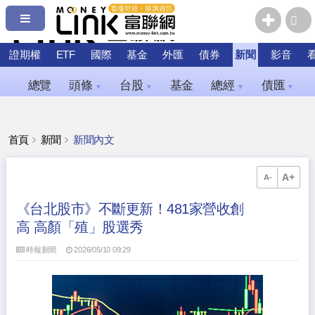
證期權
ETF
國際
基金
外匯
債券
新聞
影音
總覽
頭條
台股
基金
總經
債匯
▼
▼
▼
▼
首頁
新聞
新聞內文
A+
A-
《台北股市》不斷更新！481家營收創
高 高顏「殖」股選秀
時報新聞
2026/05/10 09:29