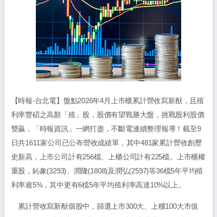
【時報-台北電】盤點2026年4月上市櫃累計營收寫新猷，且殖
利率豐碩之高顏「殖」股，股價有望戰勝大盤，挑戰股利股價
雙贏，「時報資訊」一網打盡，不斷電連續整理報導！截至9
日共1611家公司已公布營收成績單，其中481家累計營收創歷
史新高，上市公司計有256檔、上櫃公司計有225檔。上市櫃權
重股，鈊象(3293)、潤隆(1808)及潤弘(2597)等36檔5年平均殖
利率逾5%，其中更有6檔5年平均殖利率高達10%以上。
累計營收寫新猷個股中，篩選上市300大、上櫃100大市值