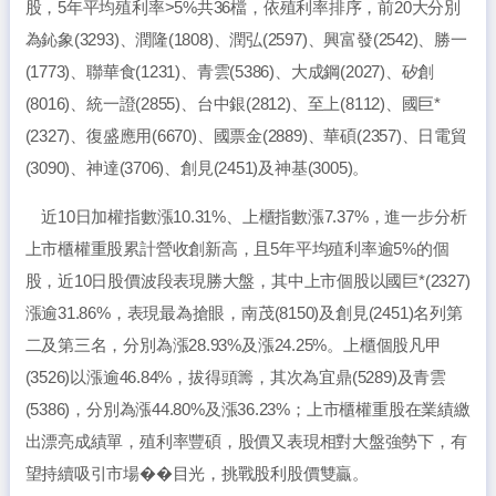
股，5年平均殖利率>5%共36檔，依殖利率排序，前20大分別
為鈊象(3293)、潤隆(1808)、潤弘(2597)、興富發(2542)、勝一
(1773)、聯華食(1231)、青雲(5386)、大成鋼(2027)、矽創
(8016)、統一證(2855)、台中銀(2812)、至上(8112)、國巨*
(2327)、復盛應用(6670)、國票金(2889)、華碩(2357)、日電貿
(3090)、神達(3706)、創見(2451)及神基(3005)。
近10日加權指數漲10.31%、上櫃指數漲7.37%，進一步分析
上市櫃權重股累計營收創新高，且5年平均殖利率逾5%的個
股，近10日股價波段表現勝大盤，其中上市個股以國巨*(2327)
漲逾31.86%，表現最為搶眼，南茂(8150)及創見(2451)名列第
二及第三名，分別為漲28.93%及漲24.25%。上櫃個股凡甲
(3526)以漲逾46.84%，拔得頭籌，其次為宜鼎(5289)及青雲
(5386)，分別為漲44.80%及漲36.23%；上市櫃權重股在業績繳
出漂亮成績單，殖利率豐碩，股價又表現相對大盤強勢下，有
望持續吸引市場��目光，挑戰股利股價雙贏。