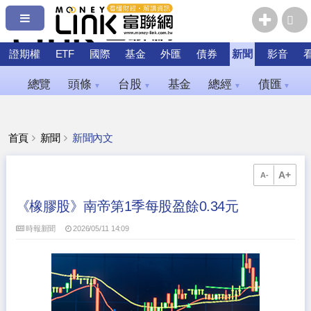
證期權
ETF
國際
基金
外匯
債券
新聞
影音
總覽
頭條
台股
基金
總經
債匯
▼
▼
▼
▼
首頁
新聞
新聞內文
A+
A-
《橡膠股》南帝第1季每股盈餘0.34元
時報新聞
2026/05/11 14:09