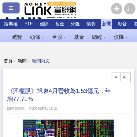
證期權
ETF
國際
基金
外匯
債券
新聞
影音
總覽
頭條
台股
基金
總經
債匯
▼
▼
▼
▼
首頁
新聞
新聞內文
A+
A-
《興櫃股》旭東4月營收為1.53億元，年
增77.71%
時報新聞
2026/05/11 15:10