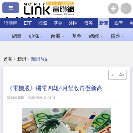
證期權
ETF
國際
基金
外匯
債券
新聞
影音
總覽
頭條
台股
基金
總經
債匯
▼
▼
▼
▼
首頁
新聞
新聞內文
A+
A-
《電機股》機電四雄4月營收齊登新高
時報新聞
2026/05/12 08:01