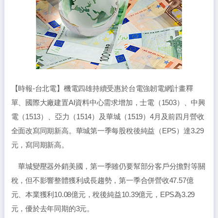
【時報-台北電】機電四雄持續受惠於台電強韌電網計畫釋
單、國際大廠建置AI資料中心需求增加，士電（1503）、中興
電（1513）、亞力（1514）及華城（1519）4月及前四月營收
全面改寫同期新高。華城第一季每股稅後純益（EPS）達3.29
元，寫同期新高。
華城變壓器外銷美國，第一季雖仍要幫部分客戶分擔對等關
稅，但不影響整體獲利成長趨勢，第一季合併營收47.57億
元、本業獲利10.08億元，稅後純益10.39億元，EPS為3.29
元，優於去年同期的3元。