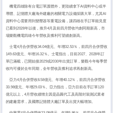
機電四雄除有台電訂單護體外，更陸續拿下AI資料中心或半
導體、記憶體大廠海外建廠的相關電力設備採購大單，尤其AI
資料中心需要用到變壓器等重電設備，讓四雄在手訂單能見度
已看到2028年以後，推升4月及前四月營收均創同期新高，市
場樂觀機電四雄今年營收及獲利可望續創新高。
士電4月合併營收34.04億元、年增32.53％，前四月合併營收
149.63億元、年增16.32％。士電指出，目前2027、2028年訂
單已滿載，已開始接2029或2030年出貨訂單，樂觀今年每季營
收均可優於去年同期，全年營收及獲利追求再創新高。
亞力4月合併營收8.58億元、年增40.12％，前四月合併營收
33.98億元、年增29.03％。亞力指出，亞力目前在手訂單120
億元以上，4月營收續增主因是晶圓代工及高階封裝測試業者
的建廠需求，及國際記憶體大廠訂單及出貨大幅增加。
中興電4月合併營收23.08億元、年增5.86％，前四月合併營