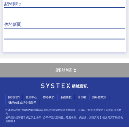
點閱排行
你的新聞
網站地圖
關於我們
會員中心
聯絡我們
服務條款
著作權
隱私權政策
財經數據資訊免責聲明
© 本網站所提供編輯內容均屬精誠資訊(股)公司智慧財產權所有，不得以任何形式重製之﹔本資訊僅供參
考，
並不提供任何明示或默示之擔保，亦不保證其正確性、延遲中斷、或錯漏，詳情請見【
精誠資訊富聯網-免
責聲明
】。