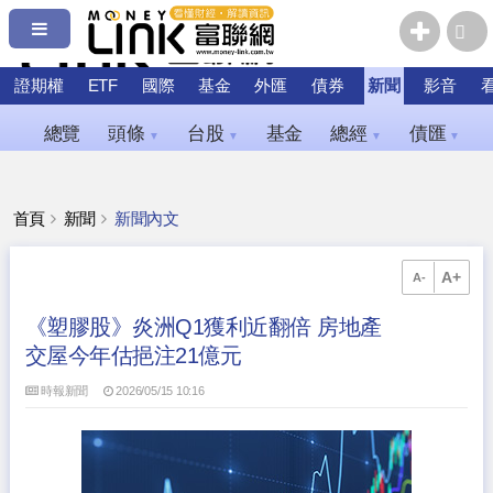
證期權
ETF
國際
基金
外匯
債券
新聞
影音
總覽
頭條
台股
基金
總經
債匯
▼
▼
▼
▼
首頁
新聞
新聞內文
A+
A-
《塑膠股》炎洲Q1獲利近翻倍 房地產
交屋今年估挹注21億元
時報新聞
2026/05/15 10:16