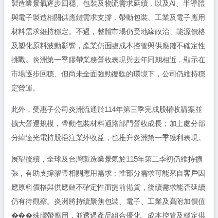
製造業景氣逐步回穩、包裝及物流需求延續，以及AI、半導體
與電子製造相關供應鏈需求支撐，帶動包裝、工業及電子應用
材料需求維持穩定。不過，整體市場仍受地緣政治、能源價格
及塑化原料波動影響，產業仍面臨成本控管與供應鏈不確定性
挑戰。炎洲第一季膠帶業務營收表現與去年同期相近，顯示在
市場逐步回穩、但尚未全面強勁復甦的環境下，公司仍維持穩
定營運。
此外，受惠子公司炎洲流通於114年第三季完成股權收購案並
擴大營運規模，帶動包裝材料通路部門營收成長；加上處分部
分緯達光電持股挹注業外收益，也推升炎洲第一季獲利表現。
展望後續，全球及台灣製造業景氣於115年第二季初仍維持擴
張，有助支撐膠帶相關應用需求；惟部分需求可能來自客戶因
應原料價格與供應鏈不確定性而提前備貨，後續需求能否延續
仍有待觀察。炎洲將持續聚焦包裝、電子、工業及高附加價值
���殊膠帶應用，並透過產品組合優化、成本控管及穩定供