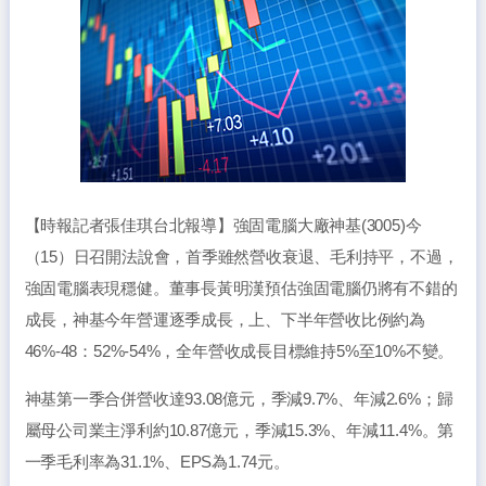
【時報記者張佳琪台北報導】強固電腦大廠神基(3005)今
（15）日召開法說會，首季雖然營收衰退、毛利持平，不過，
強固電腦表現穩健。董事長黃明漢預估強固電腦仍將有不錯的
成長，神基今年營運逐季成長，上、下半年營收比例約為
46%-48：52%-54%，全年營收成長目標維持5%至10%不變。
神基第一季合併營收達93.08億元，季減9.7%、年減2.6%；歸
屬母公司業主淨利約10.87億元，季減15.3%、年減11.4%。第
一季毛利率為31.1%、EPS為1.74元。