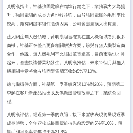
黃明漢指出，神基強固電腦在精準行銷之下，業務戰力大為提
升，強固電腦的成長力道也較往強，由於強固電腦的毛利率比
較高，雖有關鍵零組件漲價因素，公司會盡量擴大出貨量。
法人關注無人機領域，黃明漢坦言確實在無人機領域看到很多
商機，神基正在整合更多相關解決方案，盼與各無人機製造商
合作。他說，無人機毛利率比強固筆電還高，目前市場也才剛
起來，會盡快讓營業額發生。黃明漢推估，未來12個月與無人
機相關生意將會占強固型電腦營收約5%至10%。
綜合機構件方面，神基第一季業績衰退10%到20%，預期第二
季起在客戶新產品推出以及供應鏈管理改善之下，業績會回
穩。
黃明漢評估，經過第一季的衰退，接下來營收表現將呈現逐季
成長態勢，全年營收成長目標維持先前設定的5%至10%，預
期毛利率將與去年持平為31.8%。