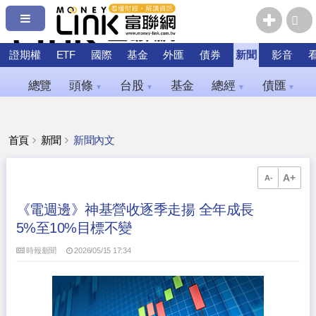
證期權
ETF
國際
基金
外匯
債券
新聞
影音
總覽
頭條
台股
基金
總經
債匯
▼
▼
▼
▼
首頁
新聞
新聞內文
A+
A-
《電週邊》神基營收逐季走揚 全年成長
5%至10%目標不變
時報新聞
2026/05/15 17:34