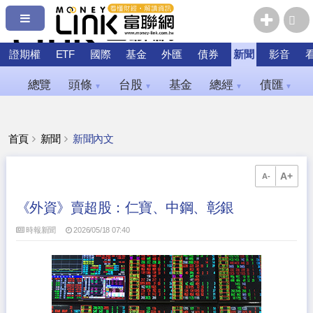
證期權
ETF
國際
基金
外匯
債券
新聞
影音
總覽
頭條
台股
基金
總經
債匯
▼
▼
▼
▼
首頁
新聞
新聞內文
A+
A-
《外資》賣超股：仁寶、中鋼、彰銀
時報新聞
2026/05/18 07:40