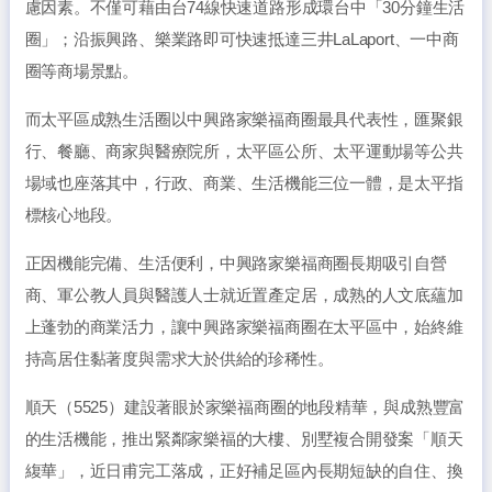
慮因素。不僅可藉由台74線快速道路形成環台中「30分鐘生活
圈」；沿振興路、樂業路即可快速抵達三井LaLaport、一中商
圈等商場景點。
而太平區成熟生活圈以中興路家樂福商圈最具代表性，匯聚銀
行、餐廳、商家與醫療院所，太平區公所、太平運動場等公共
場域也座落其中，行政、商業、生活機能三位一體，是太平指
標核心地段。
正因機能完備、生活便利，中興路家樂福商圈長期吸引自營
商、軍公教人員與醫護人士就近置產定居，成熟的人文底蘊加
上蓬勃的商業活力，讓中興路家樂福商圈在太平區中，始終維
持高居住黏著度與需求大於供給的珍稀性。
順天（5525）建設著眼於家樂福商圈的地段精華，與成熟豐富
的生活機能，推出緊鄰家樂福的大樓、別墅複合開發案「順天
緮華」，近日甫完工落成，正好補足區內長期短缺的自住、換