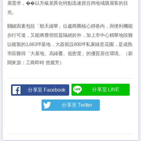
屋需求，��以升級差異化特點迅速抓住跨地域購屋客的目
光。
關鍵因素包括「順天緮華」位處商圈核心靜巷內，與便利機能
步行可達，又能將塵世喧囂隔絕於外，加上市中心精華地段難
以複製的1,663坪基地，大器留設800坪私家綠意花園，是成熟
市區難得「大基地、高綠覆、低密度」的優質居住環境。（新
聞來源：工商即時 曾麗芳）
分享至 LINE
分享至 Facebook
分享至 Twitter