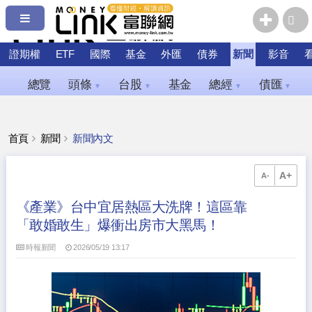
證期權
ETF
國際
基金
外匯
債券
新聞
影音
總覽
頭條
台股
基金
總經
債匯
▼
▼
▼
▼
首頁
新聞
新聞內文
A+
A-
《產業》台中宜居熱區大洗牌！這區靠
「敢婚敢生」爆衝出房市大黑馬！
時報新聞
2026/05/19 13:17