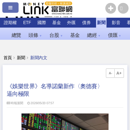
證期權
ETF
國際
基金
外匯
債券
新聞
影音
總覽
頭條
台股
基金
總經
債匯
▼
▼
▼
▼
首頁
新聞
新聞內文
A+
A-
《娛樂世界》名導諾蘭新作〈奧德賽〉
逼向極限
時報新聞
2026/05/20 07:57