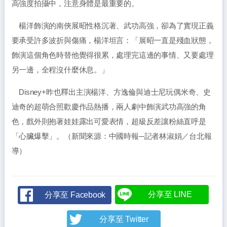
高強度拍攝中，注意身體是最重要的。
楊洋飾演的南俠展昭性格沉著、武功高強，卻為了實現正義
要承受許多波折與傷痛，楊洋坦言：「展昭一直是殘血狀態，
飾演這個角色時替他覺得很累，處理完這邊的事情、又要處理
另一邊，全程沒什麼休息。」
Disney+昨也釋出主演楊洋、方逸倫與迪士尼玩偶米奇、史
迪奇的超萌合照歡慶作品熱播，兩人劇中飾演武功高強的角
色，戲外則抱著娃娃露出可愛表情，超級反差讓粉絲直呼是
「心臟爆擊」。（新聞來源：中國時報─記者林淑娟／台北報
導）
分享至 LINE
分享至 Facebook
分享至 Twitter