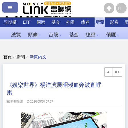
證期權
ETF
國際
基金
外匯
債券
新聞
影音
總覽
頭條
台股
基金
總經
債匯
▼
▼
▼
▼
首頁
新聞
新聞內文
A+
A-
《娛樂世界》楊洋演展昭殘血奔波直呼
累
時報新聞
2026/05/20 07:57