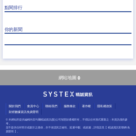
點閱排行
你的新聞
網站地圖
關於我們
會員中心
聯絡我們
服務條款
著作權
隱私權政策
財經數據資訊免責聲明
© 本網站所提供編輯內容均屬精誠資訊(股)公司智慧財產權所有，不得以任何形式重製之﹔本資訊僅供參
考，
並不提供任何明示或默示之擔保，亦不保證其正確性、延遲中斷、或錯漏，詳情請見【
精誠資訊富聯網-免
責聲明
】。