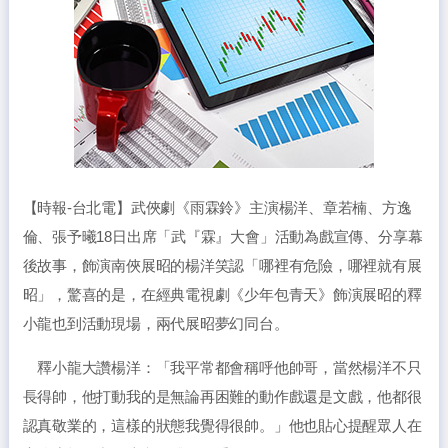
【時報-台北電】武俠劇《雨霖鈴》主演楊洋、章若楠、方逸
倫、張予曦18日出席「武『霖』大會」活動為戲宣傳、分享幕
後故事，飾演南俠展昭的楊洋笑認「哪裡有危險，哪裡就有展
昭」，驚喜的是，在經典電視劇《少年包青天》飾演展昭的釋
小龍也到活動現場，兩代展昭夢幻同台。
釋小龍大讚楊洋：「我平常都會稱呼他帥哥，當然楊洋不只
長得帥，他打動我的是無論再困難的動作戲還是文戲，他都很
認真敬業的，這樣的狀態我覺得很帥。」他也貼心提醒眾人在