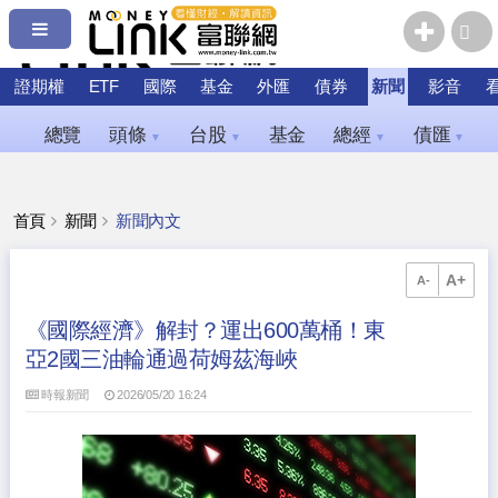
證期權
ETF
國際
基金
外匯
債券
新聞
影音
總覽
頭條
台股
基金
總經
債匯
▼
▼
▼
▼
首頁
新聞
新聞內文
A+
A-
《國際經濟》解封？運出600萬桶！東
亞2國三油輪通過荷姆茲海峽
時報新聞
2026/05/20 16:24