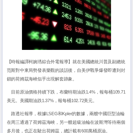
【時報編譯柯婉琇綜合外電報導】就在美國總統川普及副總統
范斯對中東局勢發表樂觀的談話後，自美伊戰爭爆發即遭到封
鎖的荷姆茲海峽似乎出現解套跡象。
目前原油價格持續下跌，布蘭特期油跌1.4%，報每桶109.71
美元。美國期油跌1.37%，報每桶102.72美元。
路透社報導，根據LSEG和Kpler的數據，兩艘中國巨型油輪
在周三通過了荷姆茲海峽，另一艘超級油輪在波斯灣等待兩個
多月後，也正在駛出荷姆茲，總計載有600萬桶原油。