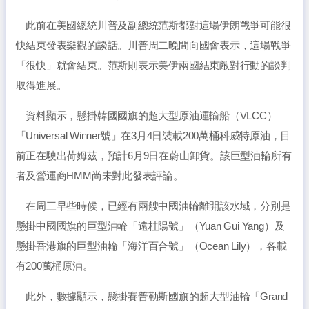
此前在美國總統川普及副總統范斯都對這場伊朗戰爭可能很
快結束發表樂觀的談話。川普周二晚間向國會表示，這場戰爭
「很快」就會結束。范斯則表示美伊兩國結束敵對行動的談判
取得進展。
資料顯示，懸掛韓國國旗的超大型原油運輸船（VLCC）
「Universal Winner號」在3月4日裝載200萬桶科威特原油，目
前正在駛出荷姆茲，預計6月9日在蔚山卸貨。該巨型油輪所有
者及營運商HMM尚未對此發表評論。
在周三早些時候，已經有兩艘中國油輪離開該水域，分別是
懸掛中國國旗的巨型油輪「遠桂陽號」（Yuan Gui Yang）及
懸掛香港旗的巨型油輪「海洋百合號」（Ocean Lily），各載
有200萬桶原油。
此外，數據顯示，懸掛賽普勒斯國旗的超大型油輪「Grand