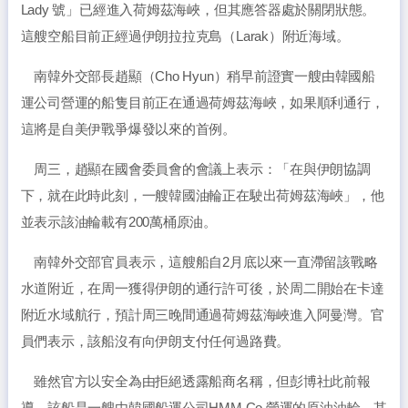
Lady 號」已經進入荷姆茲海峽，但其應答器處於關閉狀態。
這艘空船目前正經過伊朗拉拉克島（Larak）附近海域。
南韓外交部長趙顯（Cho Hyun）稍早前證實一艘由韓國船
運公司營運的船隻目前正在通過荷姆茲海峽，如果順利通行，
這將是自美伊戰爭爆發以來的首例。
周三，趙顯在國會委員會的會議上表示：「在與伊朗協調
下，就在此時此刻，一艘韓國油輪正在駛出荷姆茲海峽」，他
並表示該油輪載有200萬桶原油。
南韓外交部官員表示，這艘船自2月底以來一直滯留該戰略
水道附近，在周一獲得伊朗的通行許可後，於周二開始在卡達
附近水域航行，預計周三晚間通過荷姆茲海峽進入阿曼灣。官
員們表示，該船沒有向伊朗支付任何過路費。
雖然官方以安全為由拒絕透露船商名稱，但彭博社此前報
導，該船是一艘由韓國船運公司HMM Co.營運的原油油輪，其